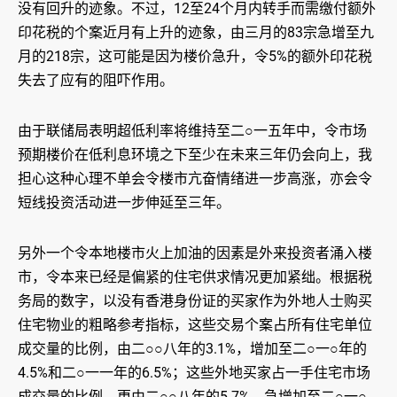
没有回升的迹象。不过，12至24个月内转手而需缴付额外
印花税的个案近月有上升的迹象，由三月的83宗急增至九
月的218宗，这可能是因为楼价急升，令5%的额外印花税
失去了应有的阻吓作用。
由于联储局表明超低利率将维持至二○一五年中，令市场
预期楼价在低利息环境之下至少在未来三年仍会向上，我
担心这种心理不单会令楼市亢奋情绪进一步高涨，亦会令
短线投资活动进一步伸延至三年。
另外一个令本地楼市火上加油的因素是外来投资者涌入楼
市，令本来已经是偏紧的住宅供求情况更加紧绌。根据税
务局的数字，以没有香港身份证的买家作为外地人士购买
住宅物业的粗略参考指标，这些交易个案占所有住宅单位
成交量的比例，由二○○八年的3.1%，增加至二○一○年的
4.5%和二○一一年的6.5%；这些外地买家占一手住宅市场
成交量的比例，更由二○○八年的5.7%，急增加至二○一○