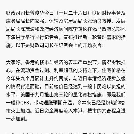
财政司司长曾俊华今日（十月二十六日）联同财经事务及
库务局局长陈家强、运输及房屋局局长张炳良教授、发展
局局长陈茂波和政府经济顾问陈李蔼伦在添马政府总部地
下演讲厅举行举行记者会，宣布推出新一轮管理需求的措
施。以下是财政司司长在记者会上的开场发言：
大家好。香港的楼市与经济的表现严重脱节，情况令我担
心。在流动资金过剩、利率超低的支持之下，住宅价格在
今年头九个月累计上升约两成，与近日本港经济逐步放缓
的情况背道而驰，目前楼价已经达到一般市民难以负担的
水平。美国于九月推出第三轮的量化宽松措施，即是我们
一般称QE3，带动通胀预期升温，令本来已经是炽热的楼
市火上加油。近日资金再度流入本港，楼市的亢奋程度进
一步加剧。