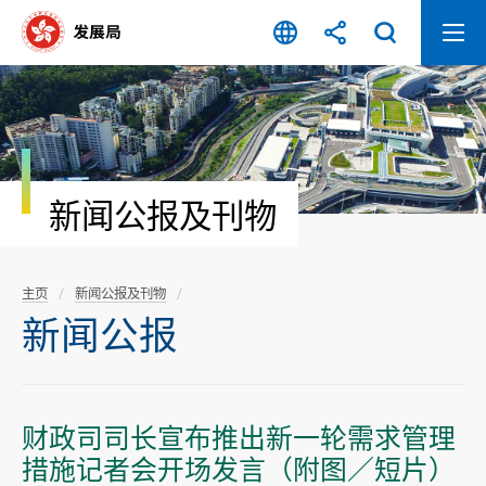
跳
至
内
容
开
始
新闻公报及刊物
主页
新闻公报及刊物
新闻公报
财政司司长宣布推出新一轮需求管理
措施记者会开场发言（附图／短片）