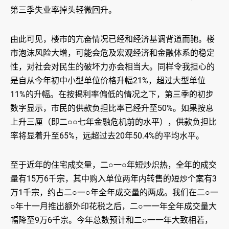
第三季失业率掉头轻微回升。
由此可见，楼市的亢奋情况已经和经济基调背道而驰。楼
市泡沫风险大增，可能会危及宏观经济和金融体系的稳定
性，对社会对民生的破坏力亦会相当大。同样令我担心的
是自从今年初中小型单位价格升幅21%，超过大型单位
11%的升幅。在按揭利率偏低的情况之下，第三季的初步
数字显示，市民的供款负担比率已经升至50%。如果按息
上升三厘（即二○○七年金融危机前的水平），供款负担比
率将显着升至65%，远超过去20年50.4%的平均水平。
至于近年的住宅成交量，二○一○年短炒炽热，全年的成交
量有15万6千宗，其中购入单位两年内转售的短炒个案有3
万1千宗，约占二○一○年全年成交量的两成。我们在二○一
○年十一月推出额外印花税之后，二○一一年全年成交量大
幅降至9万6千宗。今年总数预计和二○一一年大致相若，