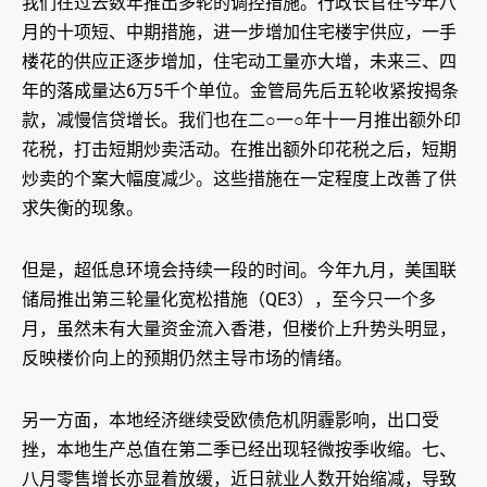
我们在过去数年推出多轮的调控措施。行政长官在今年八
月的十项短、中期措施，进一步增加住宅楼宇供应，一手
楼花的供应正逐步增加，住宅动工量亦大增，未来三、四
年的落成量达6万5千个单位。金管局先后五轮收紧按揭条
款，减慢信贷增长。我们也在二○一○年十一月推出额外印
花税，打击短期炒卖活动。在推出额外印花税之后，短期
炒卖的个案大幅度减少。这些措施在一定程度上改善了供
求失衡的现象。
但是，超低息环境会持续一段的时间。今年九月，美国联
储局推出第三轮量化宽松措施（QE3），至今只一个多
月，虽然未有大量资金流入香港，但楼价上升势头明显，
反映楼价向上的预期仍然主导市场的情绪。
另一方面，本地经济继续受欧债危机阴霾影响，出口受
挫，本地生产总值在第二季已经出现轻微按季收缩。七、
八月零售增长亦显着放缓，近日就业人数开始缩减，导致