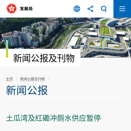
跳
至
内
容
开
始
新闻公报及刊物
主页
新闻公报及刊物
新闻公报
土瓜湾及红磡冲厕水供应暂停