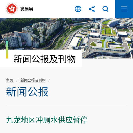
跳
至
内
容
开
始
新闻公报及刊物
主页
新闻公报及刊物
新闻公报
九龙地区冲厕水供应暂停