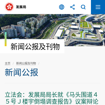
跳
至
内
容
开
始
新闻公报及刊物
主页
新闻公报及刊物
新闻公报
立法会：发展局局长就《马头围道４
５号Ｊ楼宇倒塌调查报告》议案辩论