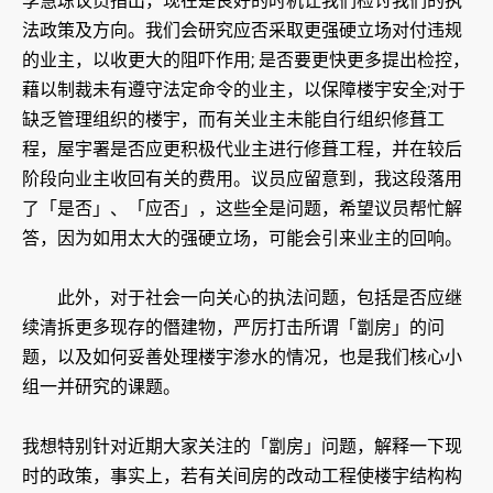
李慧琼议员指出，现在是良好的时机让我们检讨我们的执
法政策及方向。我们会研究应否采取更强硬立场对付违规
的业主，以收更大的阻吓作用; 是否要更快更多提出检控，
藉以制裁未有遵守法定命令的业主，以保障楼宇安全;对于
缺乏管理组织的楼宇，而有关业主未能自行组织修葺工
程，屋宇署是否应更积极代业主进行修葺工程，并在较后
阶段向业主收回有关的费用。议员应留意到，我这段落用
了「是否」、「应否」，这些全是问题，希望议员帮忙解
答，因为如用太大的强硬立场，可能会引来业主的回响。
此外，对于社会一向关心的执法问题，包括是否应继
续清拆更多现存的僭建物，严厉打击所谓「劏房」的问
题，以及如何妥善处理楼宇渗水的情况，也是我们核心小
组一并研究的课题。
我想特别针对近期大家关注的「劏房」问题，解释一下现
时的政策，事实上，若有关间房的改动工程使楼宇结构构