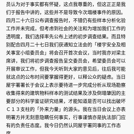
员认为对于事实都有怀疑，这点我尊重的，但这正正是我
们于报告中讲的，这些并不是导致今次塌楼事件的原因。
四月二十六日公布调查报告时，不错仍有些样本分析化验
工作并未完成，但考虑到社会的关注和为增加我们工作的
透明度，我们选择率先公布上述的初步调查结果。而且特
别配合四月二十七日我们获通知立法会的「楼宇安全及相
关事宜小组委员会」将会召开首次会议，当时我亦对梁主
席讲，我们将初步调查报告呈交委员会，希望委员会可以
开展审议工作，但我今天听到大家的意见后，往后我可能
就这点的公布时间要掌握得更好，以释公众的疑虑。当日
屋宇署署长于会议上表示要待进一步完成分析从现场勘察
收集得来的建筑物料样本的测试结果及涉及倒塌肇因的主
要部分的科学鉴证研究结果，才能知道是否可以找出破坏
Ｃ１３支柱的「外来力量」的源头。我在当日会议上亦表
明署方并无刻意隐瞒任何事实，行事谨慎亦是执法部门应
有的负责任态度。我今日仍然认同屋宇署同事的工作态
度。