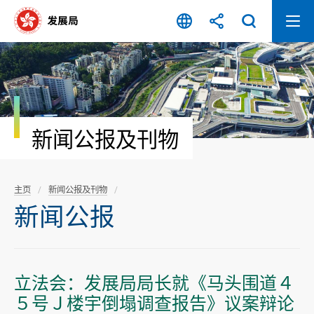
跳
至
内
容
开
始
新闻公报及刊物
主页
新闻公报及刊物
新闻公报
立法会：发展局局长就《马头围道４
５号Ｊ楼宇倒塌调查报告》议案辩论