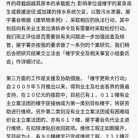
件的荷载超越其原本的承载能力; 影响单位或楼宇的紧急逃
生或救援途径;或加建的排水系统欠妥，以致污水渗漏，屋
宇署会根据《建筑物条例》，采取相应的执法行动，其中
包括向有关业主发出清拆命令及有需要时采取检控行动。
我们现正评估是否需要就有关问题进一步加强巡查及规
管，屋宇署亦按我的要求做了一系列的个案研究，我们稍
后会把研究结果交立法会「楼宇安全及相关事宜小组委员
会」作详细讨论。
第三方面的工作是支援及协助措施，「楼宇更新大行动」
自２００９年５月推出以来，得到业主及社会各界的普遍
支持，在２０亿元的拨款中，目前已有１，０１１幢有业
主立案法团的楼宇获接纳成为第一类别目标楼宇，将获资
助进行维修。另外第二类别没有业主立案法团或有困难组
织业主立案法团的，亦有６１７幢，屋宇署会先代业主进
行维修，在扣除津贴后收回款项。维修工程正如期展开，
至目前为止，有９０幢楼宇已完成维修工程，２１２幢正