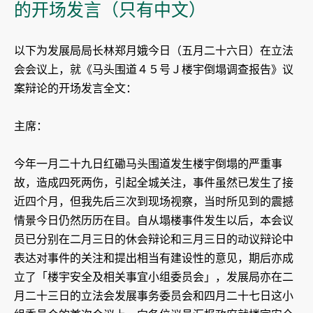
的开场发言（只有中文）
以下为发展局局长林郑月娥今日（五月二十六日）在立法
会会议上，就《马头围道４５号Ｊ楼宇倒塌调查报告》议
案辩论的开场发言全文：
主席：
今年一月二十九日红磡马头围道发生楼宇倒塌的严重事
故，造成四死两伤，引起全城关注，事件虽然已发生了接
近四个月，但我先后三次到现场视察，当时所见到的震撼
情景今日仍然历历在目。自从塌楼事件发生以后，本会议
员已分别在二月三日的休会辩论和三月三日的动议辩论中
表达对事件的关注和提出相当有建设性的意见，期后亦成
立了「楼宇安全及相关事宜小组委员会」，发展局亦在二
月二十三日的立法会发展事务委员会和四月二十七日这小