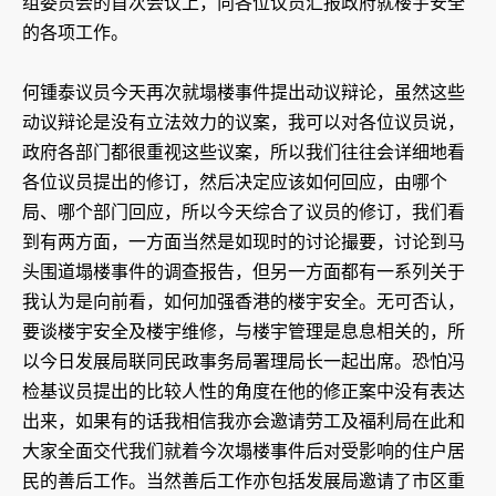
组委员会的首次会议上，向各位议员汇报政府就楼宇安全
的各项工作。
何锺泰议员今天再次就塌楼事件提出动议辩论，虽然这些
动议辩论是没有立法效力的议案，我可以对各位议员说，
政府各部门都很重视这些议案，所以我们往往会详细地看
各位议员提出的修订，然后决定应该如何回应，由哪个
局、哪个部门回应，所以今天综合了议员的修订，我们看
到有两方面，一方面当然是如现时的讨论撮要，讨论到马
头围道塌楼事件的调查报告，但另一方面都有一系列关于
我认为是向前看，如何加强香港的楼宇安全。无可否认，
要谈楼宇安全及楼宇维修，与楼宇管理是息息相关的，所
以今日发展局联同民政事务局署理局长一起出席。恐怕冯
检基议员提出的比较人性的角度在他的修正案中没有表达
出来，如果有的话我相信我亦会邀请劳工及福利局在此和
大家全面交代我们就着今次塌楼事件后对受影响的住户居
民的善后工作。当然善后工作亦包括发展局邀请了市区重