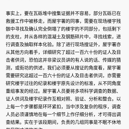
事实上，要在瓦砾堆中搜集证据并不容易，部分瓦砾已在
救援工作中被移走，而屋宇署的同事，需要在现场楼宇残
骸中寻找及确认完全倒塌了的楼宇的不同部分，包括剩下
的支柱，并从各样的混凝土及钢筋碎片中，寻找线索，进
行调查及抽取样本化验。除了进行现场搜证外，屋宇署亦
从其他方向着手，详细研究了超过一百六十份的证人及目
击者供词，恐怕这并非梁议员讲的有人说的话、传媒的猜
测，或街坊的供述，我们必须要从搜证的角度看，屋宇署
需要研究这超过一百六十份的证人及目击者供词，亦需要
研究楼宇过往的纪录和楼宇原先设计的标准，从不同角度
重组事发的经过。屋宇署人员要将多项科学调查的数据、
证人供词及楼宇纪录作互相对照、验证、分析和整合。以
上每一个步骤都是环环紧扣，当中涉及复杂的程序，调查
人员必须谨慎地在每一个细节上作仔细分析，才可得出调
查结果。实在于该段期间，负责的几组同事是不眠不休地