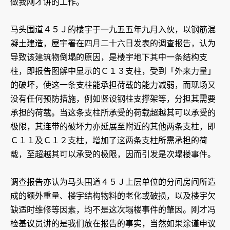
做我刚才讲的工作。
马头围道４５Ｊ的楼宇于一九五五年九月入伙，以钢筋混
凝土建造，屋宇署在四月二十六日发表的调查报告，认为
导致该建筑物倒塌的原因，是楼宇地下其中一条结构支
柱，即报告图解中显示的Ｃ１３支柱，受到「外来力量」
的破坏，使这一条支柱能承担荷载的能力减弱，而现场又
没有任何预防措施，例如竖设钢柱支撑架等，分担其需要
承担的荷载。当这条支柱所承受的荷载超越其可以承受的
极限，其连带的破坏力亦延展至附近的其他两条支柱，即
Ｃ１１及Ｃ１２支柱，增加了这两条支柱所需承担的荷
载，至超越其可以承受的极限，因而引发是次塌楼事件。
调查报告亦认为马头围道４５Ｊ上层单位的分间房间所造
成的额外重量、楼宇结构物料的老化或破损，以及楼宇欠
缺适时维修等因素，均不是这次塌楼事件的肇因。刚才冯
检基议员讲的是我们放在报告的事实，当然如果涂谨申议