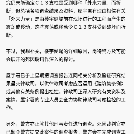
究仍未能确定Ｃ１３支柱是受到哪种「外来力量」而折
断，但总括各项调查结果及资料，屋宇署有理由相信有关
「外来力量」是由楼宇倒塌前在现场进行的工程而产生的
震荡或移动，这些震荡或移动令Ｃ１３支柱受到破坏而折
断。
不过，我想补充，楼宇倒塌的详细原因，尚待警方及可能
会展开的死因聆讯作深入的探讨。
屋宇署已于上星期把调查报告连同相关分析及鉴证研究结
果呈交律政司，以供律政司考虑应否运用《建筑物条例》
或其他有关条例提出检控。律政司正深入研究有关资料及
案情，屋宇署的专业人员会全力协助律政司考虑检控的工
作。
另外，警方亦正就其他刑事责任进行调查。死因裁判官亦
已颁令警方提交此案件的调查报告，警方会在完成调查工