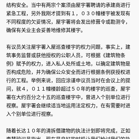
结构安全。当中有两宗个案须由屋宇署聘请的承建商进行
紧急工程，另外我刚才提到有１，０３０幢楼宇被发现有
不同程度的欠妥情况，屋宇署将会发出修葺令或勘测令，
确保有关业主会妥善地维修其楼宇。
有议员关注屋宇署入屋巡查楼宇的权力问题，事实上，建
筑事务监督或获他授权的公职人员，可根据《建筑物条
例》赋予的权力，进入私人处所或土地，以确定建筑物是
否构成危险，并为确保公众安全而进行根据条例获授权进
行的工程。举例来说，回应涂谨申议员当时在会议上的提
问，就４，０１１幢楼龄超过５０年的楼宇的巡查，屋宇
署在大约百分之十五的巡查楼宇中，曾进入个别单位进行
视察。屋宇署会继续适当地运用法定权力，在有需要时进
入个别单位进行视察。
随着长达１０年的清拆僭建物的执法计划即将完成，正如