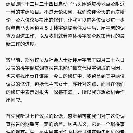
建局即时于二月二十四日启动了马头围道塌楼地点及附近
一带的重建项目。不过无论如何，我们欢迎今天的再次辩
论，及六位议员提出的修订，让我可以向各位议员进一步
解释自马头围道４５Ｊ楼宇倒塌事件发生后，屋宇署的调
查及跟进工作，以及我们就着整体楼宇安全政策检讨的最
新工作的进度。
较早前，部分议员及社会人士批评屋宇署于四月二十六日
发表的楼宇倒塌调查报告未能详细交代楼宇倒塌的原因，
也未能找出责任谁属，今日的修订中，我留意到其中两位
议员的修订，包括代主席女士，亦针对这点，而且在他们
的修订中表示对报告「深感不满」，所以我亦想藉机会作
出回应。
首先我听过七位议员的说话，感觉到可能我们对于这份调
查报告的期望有一定的落差。顾名思义，它是一个塌楼事
件的调查报告，是由屋宇署作为执行《建筑物条例》的专