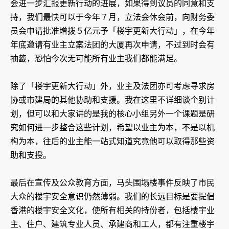
会进一步汇报更新行动的进展，如果得到议员的同意和支
持，我们最快可以于今年７月，立法会休会前，向财务委
员会申请批准增拨５亿元予「楼宇更新大行动」，在今年
年底邀请有业主立案法团的大厦再次申请，不过到时会有
抽籤，恐怕今次无可能所有业主我们都能满足。
除了「楼宇更新大行动」外，业主及法团亦可考虑寻求房
协或市建局的其他协助和支援。我在这里不详细谈个别计
划，但可以和大家讲的是我的核心小组另外一个课题是研
究如何进一步整合这些计划，希望以业主为本，不是以机
构为本，往后的业主能一站式知道究竟他可以取得那些资
助和支授。
最后在宣传及公众教育方面，马头围塌楼事件反映了市民
大众的楼宇安全意识仍然薄弱。我们的长远目标是要提倡
香港的楼宇安全文化，使所有相关的持份者，包括楼宇业
主、住户、建筑专业人员、承建商和工人，都有注重楼宇