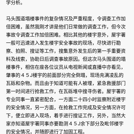
学分析。
马头围道塌楼事件的复杂情况及严重程度，令调查工作加
倍困难，虽然我刚才讲是他们日常做的调查工作，但今次
事故令调查工作加倍困难。相比其他的楼宇意外，屋宇署
一般可迅速进入发生楼宇安全事故的现场，尽快进行勘
察、拍照、搜证等工作，搜集意外发生后的第一手重要资
料及线索，协助日后调查事故原因。但这次马头围道的塌
楼事件，相信在座各位议员从电视新闻或直播中亦看见，
肇事的４５J楼宇的前面部分完全倒塌，现场充满凌乱的
瓦砾和杂物。而且由于知道可能有人被埋，紧急救援部门
第一时间进行抢救工作，在瓦砾堆中搜寻伤者。屋宇署的
专业同事一直紧密配合，一方面二十四小时监察附近楼宇
的安全情况，另一方面，在抢救工作完成及安全情况许可
下，便立即进入现场，着手进行搜证工作，另外，当然大
家亦知道屋宇署同事亦要勘测４５J余下部分及毗邻楼宇
的安全情况，并随即进行了加固工程。