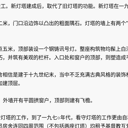
竣工。新灯塔建成后，取代了旧灯塔的功能。新灯塔在一
二米，门口沿边饰以凸出的粗面隅石。灯塔的墙上有两个“
点五米，顶部装设一个钢铸讯号灯。整座构筑物均髹上白
巧，并筑有美观的栏杆。入口处和窗户的顶部，则塑造成
舍相信是建于十九世纪末，当中不乏充满古典风格的装饰
加建顶层。
物，外墙开有平圆拱窗户，顶部则建有飞檐。
守灯塔的工作，到了一九七○年代，看守灯塔的工作更由
员房舍连同四周范围（不包括两座灯塔）均租予基督教互