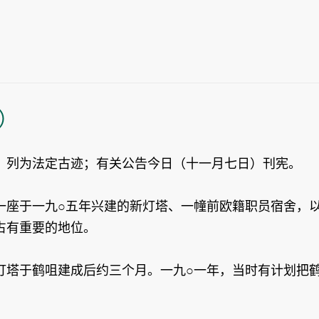
）
》列为法定古迹；有关公告今日（十一月七日）刊宪。
一座于一九○五年兴建的新灯塔、一幢前欧籍职员宿舍，
占有重要的地位。
灯塔于鹤咀建成后约三个月。一九○一年，当时有计划把