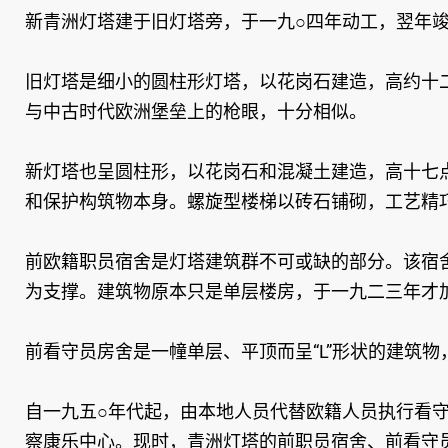
新青洲灯塔建于旧灯塔旁，于一九○四年动工，翌年
旧灯塔是细小的圆柱形灯塔，以花岗石建造，高约十
与中古时代欧洲堡垒上的枪眼，十分相似。
新灯塔也呈圆柱形，以花岗石和混凝土建造，高十七
和保护构筑物本身。螺旋型楼梯以砖石铺砌，工艺精
前欧籍职员宿舍是灯塔建筑群不可或缺的部分。该宿
为支撑。建筑物原本只是单层楼房，于一九二三年才
前看守员房舍是一幢单层、平顶而呈“L”形状的建筑
自一九五○年代起，由本地人员代替欧籍人员执行看
察康乐中心。现时，青洲灯塔的前职员宿舍、前看守