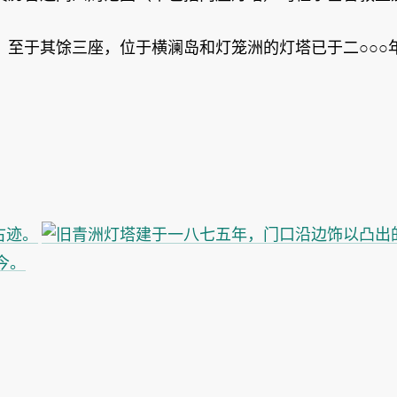
。至于其馀三座，位于横澜岛和灯笼洲的灯塔已于二○○○