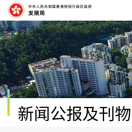
跳
至
内
容
开
始
新闻公报及刊物