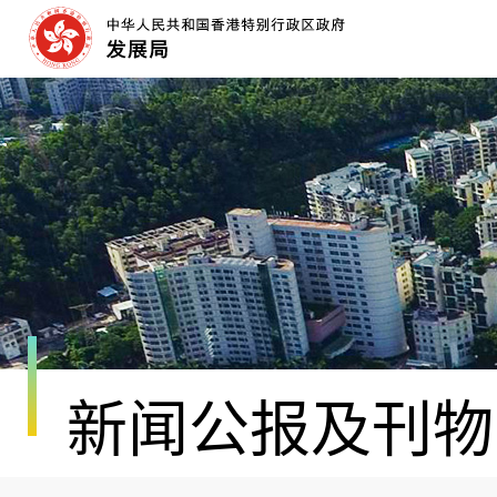
跳
至
内
容
开
始
新闻公报及刊物