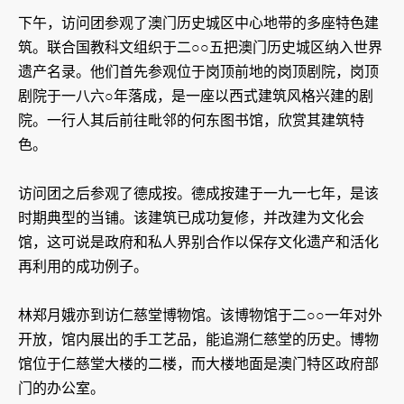
下午，访问团参观了澳门历史城区中心地带的多座特色建
筑。联合国教科文组织于二○○五把澳门历史城区纳入世界
遗产名录。他们首先参观位于岗顶前地的岗顶剧院，岗顶
剧院于一八六○年落成，是一座以西式建筑风格兴建的剧
院。一行人其后前往毗邻的何东图书馆，欣赏其建筑特
色。
访问团之后参观了德成按。德成按建于一九一七年，是该
时期典型的当铺。该建筑已成功复修，并改建为文化会
馆，这可说是政府和私人界别合作以保存文化遗产和活化
再利用的成功例子。
林郑月娥亦到访仁慈堂博物馆。该博物馆于二○○一年对外
开放，馆内展出的手工艺品，能追溯仁慈堂的历史。博物
馆位于仁慈堂大楼的二楼，而大楼地面是澳门特区政府部
门的办公室。