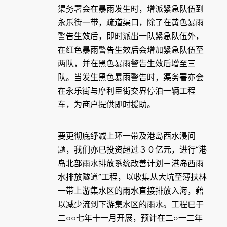
渠务署会在暴雨发生时，增派紧急队伍到
永乐街一带，疏道渠口，除了在黄色暴雨
警告生效后，即时派出一队紧急队伍外，
在红色暴雨警告生效后会增加紧急队伍至
两队，并在黑色暴雨警告生效后增至三
队。当发生黑色暴雨警告时，渠务署亦会
在永乐街与摩利臣街交界停泊一辆工程
车，为商户提供即时援助。
要更彻底纾减上环一带及港岛西水浸问
题，我们亦已投资超过３０亿元，进行“港
岛北部雨水排放系统改善计划－港岛西雨
水排放隧道”工程，以收集从大坑至薄扶林
一带上游集水区的雨水直接排放入海，藉
以减少流到下游集水区的雨水。工程已于
二○○七年十一月开展，预计在二○一二年