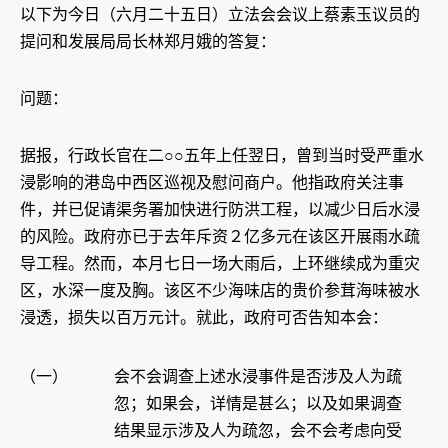
以下为今日（六月二十五日）立法会会议上蔡素玉议员的
提问和发展局局长林郑月娥的答复：
问题：
据报，行政长官在二○○五年上任翌日，曾到当时受严重水
浸影响的港岛中西区巡视及慰问商户。他指政府关注事
件，并已促请渠务署加快进行防洪工程，以减少日后水浸
的风险。政府亦已于去年斥资２亿多元在该区开展雨水疏
导工程。然而，本月七日一场大雨后，上环继续成为重灾
区，水深一度及胸。该区不少海味店的贵价参茸海味被水
浸透，损失以百万元计。就此，政府可否告知本会：
（一）
会不会调查上述水浸事件是否涉及人为疏
忽；如果会，详情是甚么；以及如果调查
结果显示涉及人为疏忽，会不会考虑向受