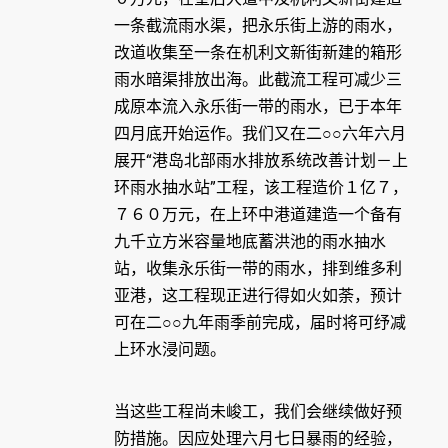
一条截流雨水渠，把永乐街上游的雨水，
改道收集至一条在机利文新街新建的箱形
雨水暗渠排放出海。此截流工程可减少三
成原本流入永乐街一带的雨水，已于本年
四月底开始运作。我们又在二○○六年六月
展开“港岛北部雨水排放系统改善计划－上
环雨水抽水站”工程，该工程造价１亿７，
７６０万元，在上环中港道建造一个备有
九千立方米容量地底蓄洪池的雨水抽水
站，收集永乐街一带的雨水，排到维多利
亚港，这工程现正进行得如火如荼，预计
可在二○○九年雨季前完成，届时将可纾减
上环水浸问题。
当这些工程尚未峻工，我们会继续做好预
防措施。因应处理六月七日暴雨的经验，