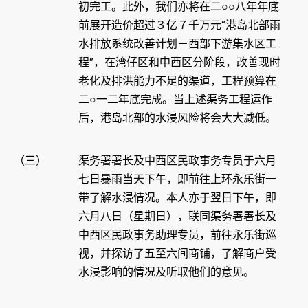
初完工。此外，我们亦将在二○○八年年底
前展开造价超过３亿７千万元“港岛北部雨
水排放系统改善计划－西部下游集水区工
程”，在湾仔区和中西区分阶段，改善现时
老化及排洪能力不足的渠道，工程预算在
二○一二年底完成。当上述渠务工程运作
后，港岛北部的水浸风险将会大大减低。
（三）
渠务署署长及中西区民政事务专员于六月
七日暴雨当天下午，即前往上环永乐街一
带了解水浸情况。本人亦于翌日下午，即
六月八日（星期日），联同渠务署署长及
中西区民政事务助理专员，前往永乐街巡
视，并探访了五至六间商铺，了解商户受
水浸影响的情况及听取他们的意见。