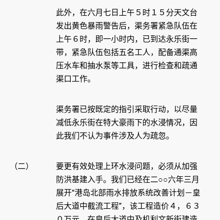
此外，在六月七日上午５时１５分天文台
发出黄色暴雨警告后，渠务署紧急队伍在
上午６时，即一小时内，已到达永乐街一
带，紧急队伍包括五名工人，配备通渠高
压水车和抽水泵等工具，进行检查和疏通
渠口工作。
渠务署已按既定的指引采取行动，以尽量
减低永乐街在特大豪雨下的水浸情况，因
此我们不认为事件涉及人为疏忽。
（二）
要更有效处理上环水浸问题，必须从加强
防洪基建入手。我们已经在二○○六年三月
展开“港岛北部雨水排放系统改善计划－皇
后大道中截流工程”，该工程造价４，６３
０万元，在皇后大道中及机利文新街建造