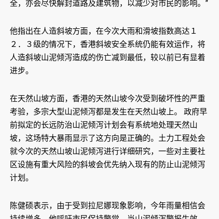
全，亦会尽快解封道路及建筑物，以减少对市民的影响。”
他指出在人造斜坡方面，在今次大雨和滑坡指数高达１
２．３级的情况下，香港斜坡安全系统仍能有效运作，将
人造斜坡山泥倾泻造成的伤亡减到最低，较以前已有显着
进步。
在天然山坡方面，香港的天然山坡今次受到破坏性的严重
考验，多宗大型山泥倾泻都是发生在天然山坡上。 政府早
前拟定的长远防治山泥倾泻计划会有系统地处理天然山
坡，这场特大暴雨显示了这方向是正确的。土力工程处会
就今次的天然山坡山泥倾泻进行详细研究，一些对主要社
区设施有重大风险的斜坡会优先纳入现有的防止山泥倾泻
计划。
陈健硕表示，由于受到拉尼娜现象影响，今年雨量相信会
持续增多。他呼吁市民保持警觉，当山泥倾泻警报生效