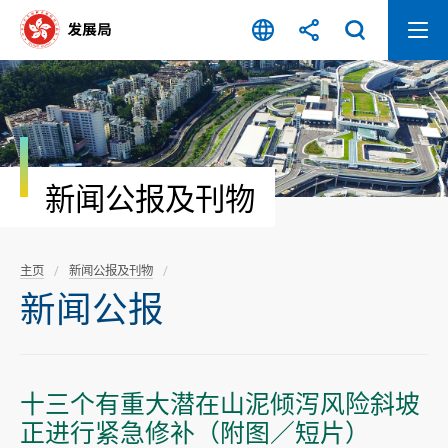
跳
至
内
容
开
始
新闻公报及刊物
主页
新闻公报及刊物
新闻公报
十三个有重大潜在山泥倾泻风险斜坡
正进行紧急修补（附图／短片）