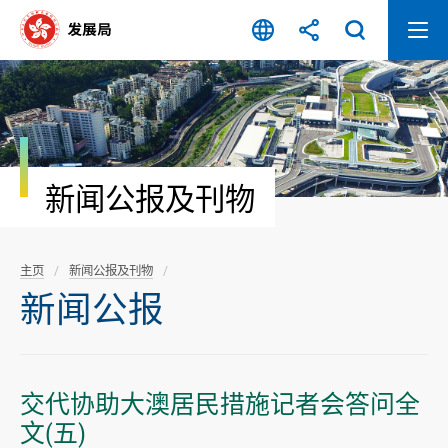
跳
至
内
容
开
始
新闻公报及刊物
主页
新闻公报及刊物
新闻公报
交代协助大澳居民措施记者会答问全
文(五)