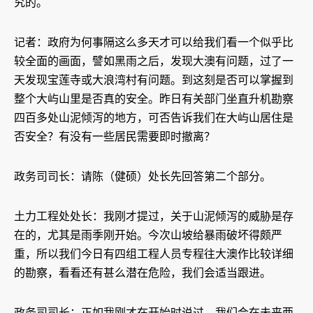
究的。
记者：政府为何事隔这么多天才可以给我们看一个似乎比
较全面的画面，譬如黑雨之后，发现大澳有问题，过了一
天发现宝莲寺或大浪湾村有问题。到这刻是否可以掌握到
整个大屿山里是否真的安全。昨日有关部门坐直升机勘察
四百多处山泥倾泻的地方，可否告诉我们在大屿山居住是
否安全？有没有一些居民需要即时撤离？
政务司司长：请陈（健硕）处长先回答第二个部分。
土力工程处处长：我刚才提过，关于山泥倾泻的威胁是存
在的，尤其是雨季刚开始。今次山坡给暴雨破坏得颇严
重，所以我们今日有四组工程人员专程往大澳作比较详细
的勘察，看看还有甚么潜在危险，我们会适当跟进。
政务司司长：正如我刚才在开始时说过，我们会在未来两