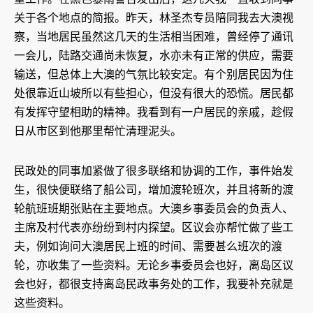
关于各个地点的简报。昨天，林圣杰专员陪同我去大澳视
察，当地居民虽然这几天的生活相当困难，曾经停了通讯
一会儿，陆路交通尚未恢复，水亦未有正常的供应，需要
输送，但总体上大澳的气氛比较安定。有个别居民因为住
处很靠近山坡所以有些担心，但没有很大的恐慌。居民都
有发挥守望相助的精神。我看到有一户居民的亲戚，趁假
日从市区到他那里帮忙清理泥头。
民政处的同事加紧做了很多联络和协调的工作，事件始发
生，很快便联络了船公司，增加渡轮班次，并且将新的渡
轮航班班期张贴在主要地点。大澳乡事委员会的负责人、
主席及村代表亦纷纷到村内探望。区议会亦帮忙做了些工
夫，例如询问大澳居民上班的时间、需要甚么班次的渡
轮，亦收集了一些资料。无论乡事委员会也好，离岛区议
会也好，都很支持离岛民政事务处的工作，我要补充就是
这些资料。