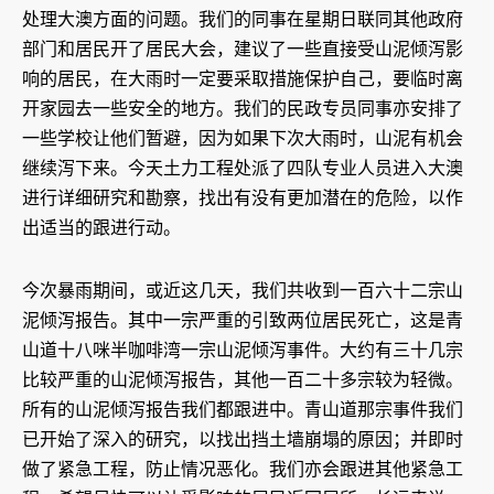
处理大澳方面的问题。我们的同事在星期日联同其他政府
部门和居民开了居民大会，建议了一些直接受山泥倾泻影
响的居民，在大雨时一定要采取措施保护自己，要临时离
开家园去一些安全的地方。我们的民政专员同事亦安排了
一些学校让他们暂避，因为如果下次大雨时，山泥有机会
继续泻下来。今天土力工程处派了四队专业人员进入大澳
进行详细研究和勘察，找出有没有更加潜在的危险，以作
出适当的跟进行动。
今次暴雨期间，或近这几天，我们共收到一百六十二宗山
泥倾泻报告。其中一宗严重的引致两位居民死亡，这是青
山道十八咪半咖啡湾一宗山泥倾泻事件。大约有三十几宗
比较严重的山泥倾泻报告，其他一百二十多宗较为轻微。
所有的山泥倾泻报告我们都跟进中。青山道那宗事件我们
已开始了深入的研究，以找出挡土墙崩塌的原因；并即时
做了紧急工程，防止情况恶化。我们亦会跟进其他紧急工