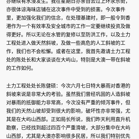
亦继续有水浸发生。我在星期日亦亲自去过上环永乐街，
亦很体谅海味店铺在这次事件中受到的损害。今次事件
里，更加强化我们的信念，在处理基建时，即一般令到香
港作为一个有效率及安全城市的工作一定要继续投资及做
得更好。所以无论在水管的复修以至防洪工作，以及土力
工程处进入做天然斜坡，及做一些高危的人工斜坡的工
作，我们也不会松懈。或者在这里，我首先邀请土力工程
处的陈处长和大家谈谈在大屿山，特别是大澳一带在斜坡
的工作如何。
土力工程处处长陈健硕：今次六月七日特大暴雨对香港的
斜坡来说是非常大的考验。虽然我们曾经巩固的人造斜坡
对暴雨的抵御能力非常高，今次没有严重的倾泻事件，但
我们的天然山坡却受到很大的影响，破坏性亦非常强，尤
其是在大屿山西部。正如局长所说，我们昨天利用直升机
勘察，已经找到超过四百个严重滑坡，大部分集中在大屿
山西部，尤其是大澳亦影响很多民居，所以我们特别优先