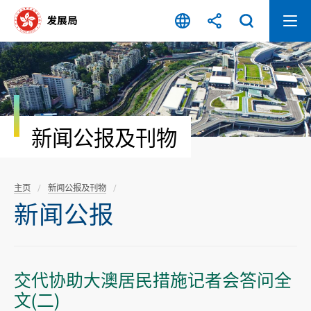
跳
至
内
容
开
始
新闻公报及刊物
主页
新闻公报及刊物
新闻公报
交代协助大澳居民措施记者会答问全
文(二)