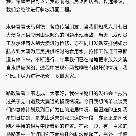
程，希望尽快可以让受影响的居民返回居所。长远来说，
我们会继续进行斜坡巩固工程。
水务署署长马利德：各位传媒朋友，当我们知悉六月七日
大澳食水供应因山泥倾泻的问题出现事故，当天已发动员
工及承建商入到大澳进行抢修，亦在同日发动安排例如水
船去到大澳为居民提供临时的食用水。抢修工作连日来都
没有停下来，不断进行。今早我们已在暗塘把水放入大澳
食水供应网络，过程中发现有两截喉管有损坏的情况，我
们现正尽力进行抢修，多谢大家。
路政署署长韦志成：大家好，我在星期日的发布会上报告
过关于羌山道及大澳道的损毁情况。今日我想简单谈谈我
们的复修计划及到目前为止的进展情况。最困难的正如我
星期日提到，是羌山道未到深屈道的一段，亦正正是司长
刚才手持的相片中所看到的位置。在那一段，有一百米的
马路其中一半连同它下面承托的斜坡倒塌了，另外一半路