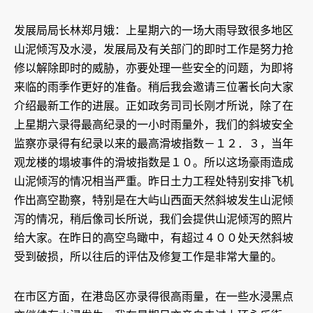
发展局局长林郑月娥：上星期六的一场大雨导致很多地区
山泥倾泻及水浸，发展局及有关部门的即时工作是努力抢
修以解除即时的威胁，亦要处理一些安全的问题，为即将
来临的雨季作更好的准备。稍后我会邀请三位署长向大家
介绍最新工作的进展。正如政务司司长刚才所说，除了在
上星期六录得最高纪录的一小时雨量外，我们的斜坡安全
监察亦录得有纪录以来的最高滑坡指数－１２．３，当年
观龙楼的塌坡事件的滑坡指数是１０。所以这场豪雨造成
山泥倾泻的情况相当严重。昨日土力工程处特别安排飞机
作出高空勘察，特别是在大屿山西面天然斜坡发生山泥倾
泻的情况，稍后像司长所说，我们会提供山泥倾泻的照片
给大家。在昨日的高空鸟瞰中，有超过４００处天然斜坡
受到破损，所以往后的评估及修复工作是非常大量的。
在市区方面，在港岛区亦录得很高雨量，在一些水浸黑点