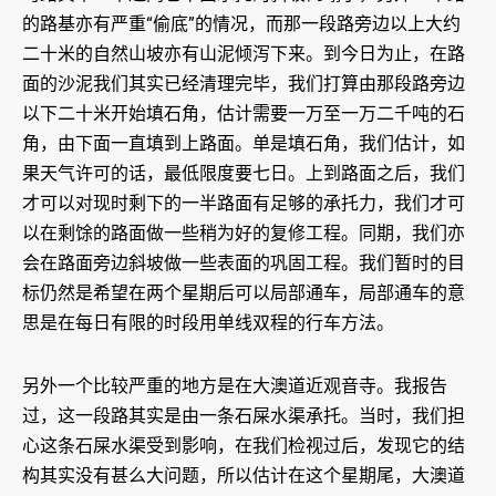
的路基亦有严重“偷底”的情况，而那一段路旁边以上大约
二十米的自然山坡亦有山泥倾泻下来。到今日为止，在路
面的沙泥我们其实已经清理完毕，我们打算由那段路旁边
以下二十米开始填石角，估计需要一万至一万二千吨的石
角，由下面一直填到上路面。单是填石角，我们估计，如
果天气许可的话，最低限度要七日。上到路面之后，我们
才可以对现时剩下的一半路面有足够的承托力，我们才可
以在剩馀的路面做一些稍为好的复修工程。同期，我们亦
会在路面旁边斜坡做一些表面的巩固工程。我们暂时的目
标仍然是希望在两个星期后可以局部通车，局部通车的意
思是在每日有限的时段用单线双程的行车方法。
另外一个比较严重的地方是在大澳道近观音寺。我报告
过，这一段路其实是由一条石屎水渠承托。当时，我们担
心这条石屎水渠受到影响，在我们检视过后，发现它的结
构其实没有甚么大问题，所以估计在这个星期尾，大澳道