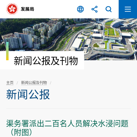
跳
至
内
容
开
始
新闻公报及刊物
主页
新闻公报及刊物
新闻公报
渠务署派出二百名人员解决水浸问题
（附图）