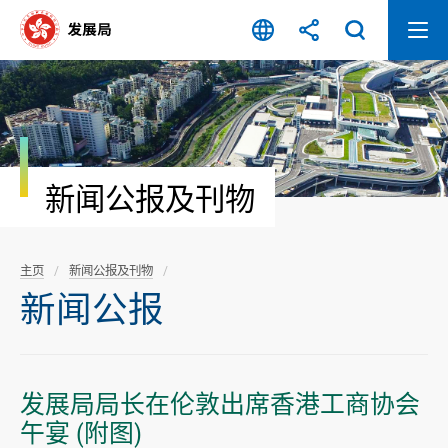
跳
至
内
容
开
始
新闻公报及刊物
主页
新闻公报及刊物
新闻公报
发展局局长在伦敦出席香港工商协会
午宴 (附图)