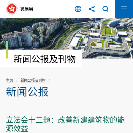
跳
至
内
容
开
始
新闻公报及刊物
主页
新闻公报及刊物
新闻公报
立法会十三题：改善新建建筑物的能
源效益