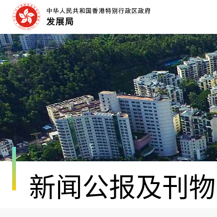
跳
至
内
容
开
始
新闻公报及刊物