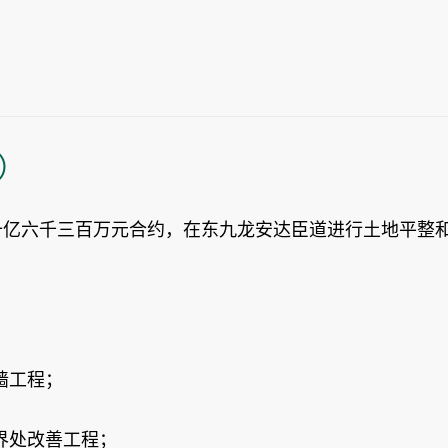
）
二十亿六千三百万元合约，在东九龙安达臣道进行土地平整
墙工程；
界处改善工程；