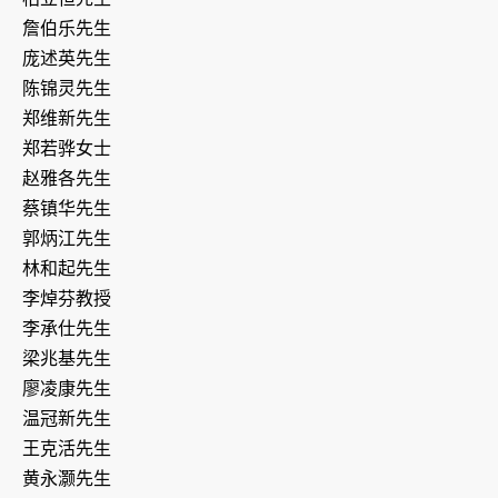
詹伯乐先生
庞述英先生
陈锦灵先生
郑维新先生
郑若骅女士
赵雅各先生
蔡镇华先生
郭炳江先生
林和起先生
李焯芬教授
李承仕先生
梁兆基先生
廖凌康先生
温冠新先生
王克活先生
黄永灏先生