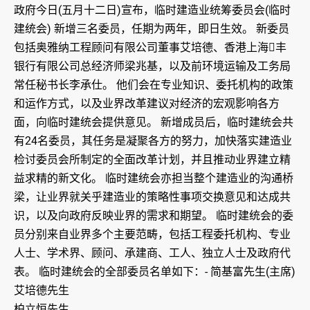
政府今日(五月十二日)宣布，临时建造业统筹委员会(临时
建统会) 新增三名委员，任期为两年，即日生效。 新委员
包括奥雅纳工程顾问有限公司董事艾培德、香港上海丰
银行有限公司总经济师梁兆基，以及前环境运输及工务局
常任秘书长李承仕。 他们会在专业知识、委托机构的政策
和运作方式，以及业界改革建议对经济的宏观影响各方
面，向临时建统会提供意见。 新增成员后，临时建统会共
有24名委员，其任务是凝聚各方的努力，加快落实建造业
检讨委员会所制定的全面改革计划，并且推动业界建立精
益求精的新文化。 临时建统会亦担当整个建造业的沟通桥
梁，让业界就关乎建造业的策略性事项交换意见和达成共
识，以及向政府反映业界的需求和期望。 临时建统会的委
员分别来自业界多个主要范畴，包括工程委托机构、专业
人士、学术界、顾问、承建商、工人、独立人士及政府代
表。 临时建统会的全部委员名单如下：- 简基富先生(主席)
艾培德先生
柏立恒先生