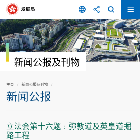
跳
至
内
容
开
始
新闻公报及刊物
主页
新闻公报及刊物
新闻公报
立法会第十六题﹕弥敦道及英皇道掘
路工程