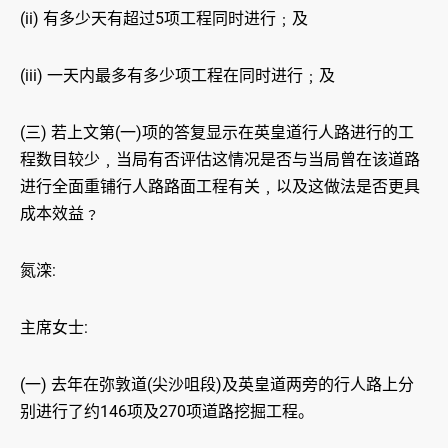
(ii) 有多少天有超过5项工程同时进行﹔及
(iii) 一天内最多有多少项工程在同时进行﹔及
(三) 若上文第(一)项的答复显示在英皇道行人路进行的工
程数目较少﹐当局有否评估这情况是否与当局曾在该道路
进行全面重铺行人路路面工程有关﹐以及这做法是否更具
成本效益﹖
氮滦:
主席女士:
(一) 去年在弥敦道(尖沙咀段)及英皇道两旁的行人路上分
别进行了约146项及270项道路挖掘工程。