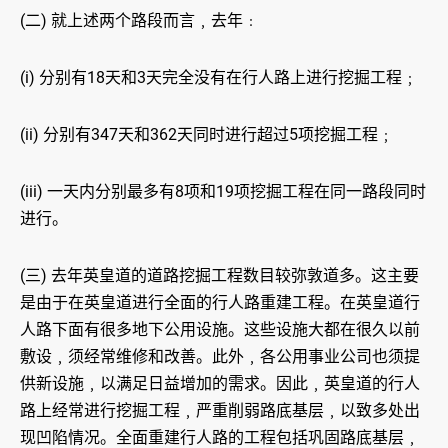
(二) 就上述两个路段而言﹐去年﹕
(i) 分别有18天和3天完全没有在行人路上进行挖掘工程﹔
(ii) 分别有347天和362天同时进行超过5项挖掘工程﹔
(iii) 一天内分别最多有8项和19项挖掘工程在同一路段同时
进行。
(三) 去年英皇道的道路挖掘工程数目较弥敦道多。这主要
是由于在英皇道进行全面的行人路重建工程。在英皇道行
人路下面有很多地下公用设施。这些设施大都在很久以前
敷设﹐须经常维修和改善。此外﹐各公用事业公司也须提
供新设施﹐以满足日益增加的需求。因此﹐英皇道的行人
路上经常进行挖掘工程﹐严重削弱路底基层﹐以致多处出
现凹陷情况。全面重建行人路的工程包括巩固路底基层﹐