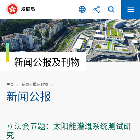
跳
至
内
容
开
始
新闻公报及刊物
主页
新闻公报及刊物
新闻公报
立法会五题：太阳能灌溉系统测试研
究