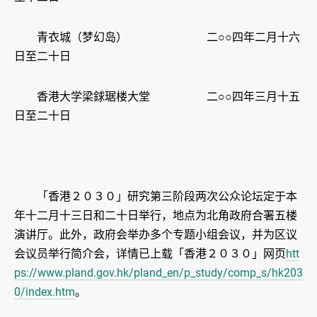
青衣城（梦幻岛） 二○○四年二月十六
日至二十日
香港大学梁銶琚楼大堂 二○○四年三月十五
日至二十日
「香港２０３０」研究第三阶段两次公众论坛定于本
年十二月十三日和二十日举行，地点为北角政府合署五楼
演讲厅。此外，政府会举办多个专题小组会议，并为区议
会议员举行简介会，详情已上载「香港２０３０」网页
htt
ps://www.pland.gov.hk/pland_en/p_study/comp_s/hk203
0/index.htm
。