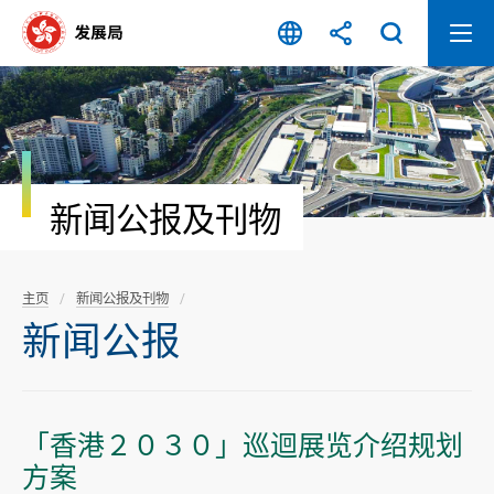
跳
至
内
容
开
始
新闻公报及刊物
主页
新闻公报及刊物
新闻公报
「香港２０３０」巡迴展览介绍规划
方案