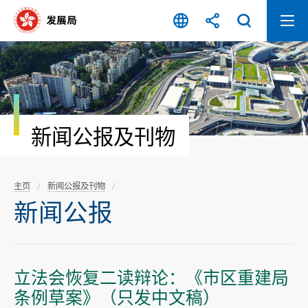
跳
至
内
容
开
始
新闻公报及刊物
主页
新闻公报及刊物
新闻公报
立法会恢复二读辩论：《市区重建局
条例草案》（只发中文稿）