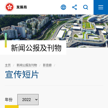
跳
至
内
容
开
始
新闻公报及刊物
主页
新闻公报及刊物
影音廊
宣传短片
年份