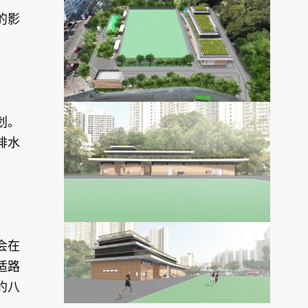
的影
划。
排水
会在
适路
约八