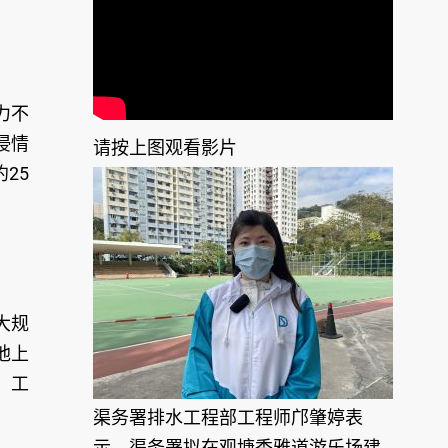
力不
浸情
请按上图观看影片
25
大规
池上
，工
渠务署排水工程部工程师邝肇婷表
示，渠务署拟在观塘秀雅道游乐场建