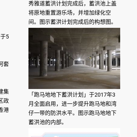
秀雅道蓄洪计划完成后，蓄洪池上盖
将原地重置游乐场，并增加绿化空
间。图示蓄洪计划完成后的构想图。
于5
河套
建集
「跑马地地下蓄洪计划」于2017年3
区政
月全面启用，进一步提升跑马地和湾
香港
仔一带的防洪水平。图示跑马地地下
蓄洪池的内部。