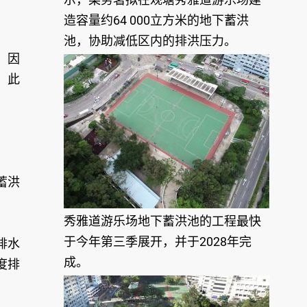
造容量约64 000立方米的地下蓄洪
池，协助减低区内的排洪压力。
，因
。此
蓄洪
秀雅道游乐场地下蓄洪池的工程最快
于今年第三季展开，并于2028年完
排水
成。
度排