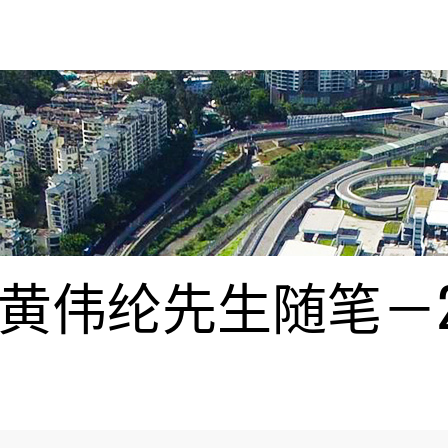
伟纶先生随笔－20