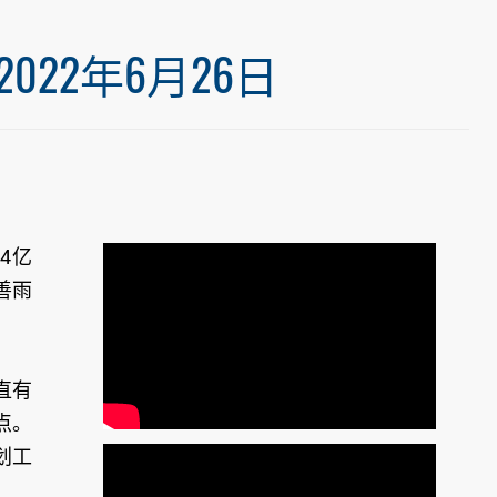
22年6月26日
4亿
善雨
直有
点。
划工