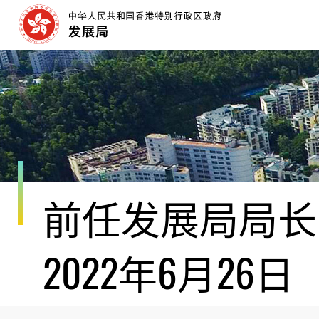
跳
至
内
容
开
始
前任发展局局长黄
2022年6月26日