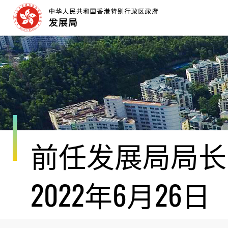
跳
至
内
容
开
始
前任发展局局长黄
2022年6月26日