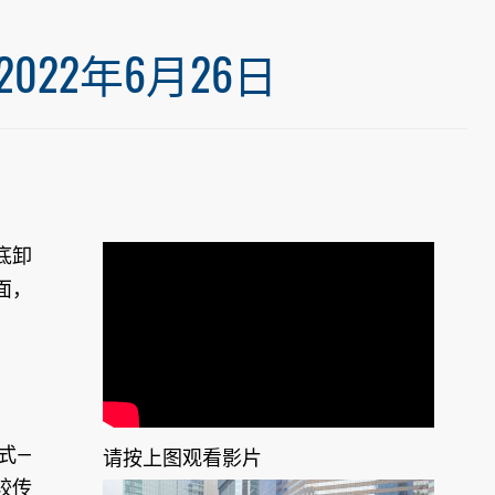
22年6月26日
底卸
面，
式—
请按上图观看影片
较传