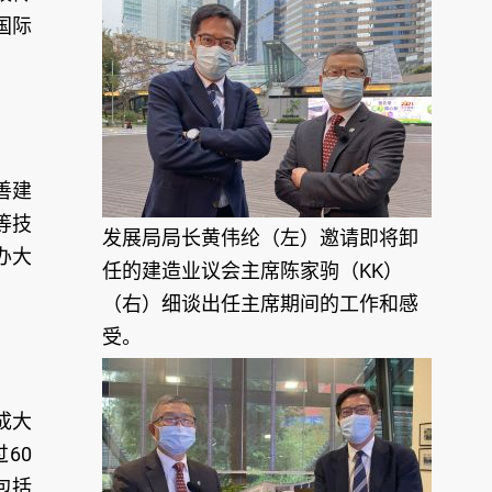
国际
善建
等技
发展局局长黄伟纶（左）邀请即将卸
办大
任的建造业议会主席陈家驹（KK）
（右）细谈出任主席期间的工作和感
受。
成大
60
包括