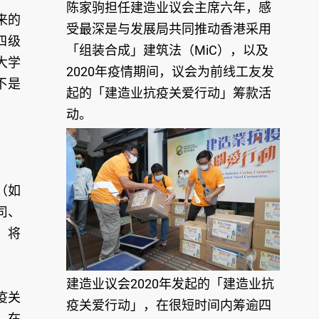
陈家驹担任建造业议会主席六年，感
来的
受最深是与发展局共同推动香港采用
四级
「组装合成」建筑法（MiC），以及
大学
2020年疫情期间，议会为前线工友发
不是
起的「建造业抗疫关爱行动」筹款活
动。
（如
司、
，将
建造业议会2020年发起的「建造业抗
疫关
疫关爱行动」，在很短时间内筹逾四
。在