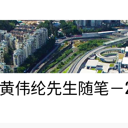
伟纶先生随笔－20