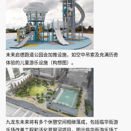
未来启德跑道公园会加推设施，如空中吊索及充满历奇
体验的儿童游乐设施（构想图）。
九龙东未来将有多个休憩空间相继落成，包括临华街游
乐场改善工程和活化翠屏河项目。图示临华街游乐场工