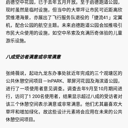
启德空中花园，已于去年五月开放。至于启德跑道公园，
现时虽然是临时设施，但当中的大草坪让市民可近距离欣
赏维港海景，亦展出了飞行服务队退役的「捷流41」定翼
机，配合公园的航空主题。未来启德跑道公园会加推吸引
市民大众使用的设施，如空中吊索及充满历奇体验的儿童
游乐设施。
八成受访者满意或非常满意
张绮薇说，起动九龙东办事处就近年完成的三个观塘区的
公共休憩空间项目－InPARK、翠屏河花园及海滨道公园，
进行了一项使用者意见调查。调查去年9月至10月期间进
行，访问了1 200名使用者，结果显示超过八成的受访者对
该三个休憩空间表示满意或非常满意。他们尤其最喜欢大
草坪和增加绿化，故这些设计元素将会应用在未来的公共
休憩空间项目。