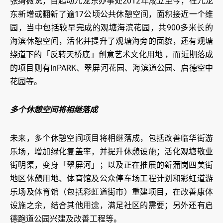
张绮薇说，自起动九龙东办事处2012年成立至今，在九龙
东新增或翻新了逾17公顷公共休憩空间，面积接近一个维
园，当中包括较早完成的观塘海滨花园，共900多米长的
海滨休憩空间，活化并提升了观塘海旁的面貌，还有观塘
绕道下的「反转天桥底」创意艺术文化用地 ，而近期落成
的项目则有InPARK、翠屏河花园、海滨道公园、启德空中
花园等。
多个休憩空间将相继落成
未来，多个休憩空间项目将相继落成，包括改善临华街游
乐场，增加绿化复盖率，并提升休憩设施；活化观塘敬业
街明渠，变身「翠屏河」；以及正在推展的新蒲岗四美街
地区休憩用地、体育馆及公众停车场工程计划和彩虹道游
乐场及体育馆（包括彩虹道街市）重建项目，在改善康体
设施之余，结合其他用途，满足社区的需要；另外还有启
德跑道公园兴建及改善工程等。