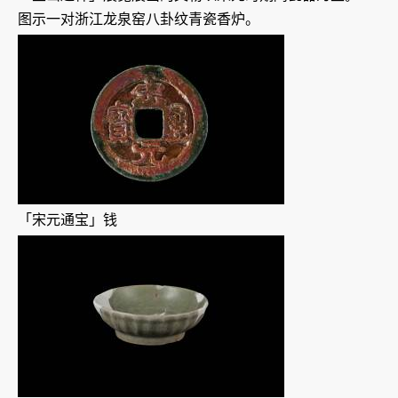
图示一对浙江龙泉窑八卦纹青瓷香炉。
「宋元通宝」钱