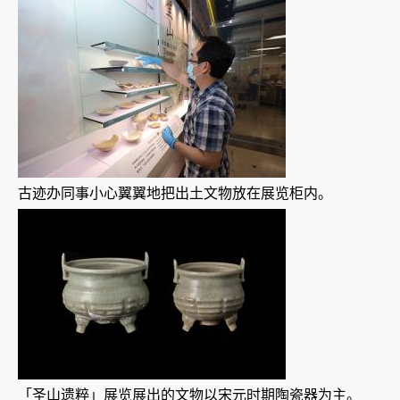
古迹办同事小心翼翼地把出土文物放在展览柜内。
「圣山遗粹」展览展出的文物以宋元时期陶瓷器为主。