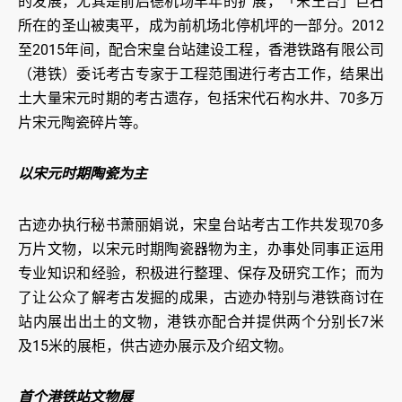
的发展，尤其是前启德机场早年的扩展，「宋王台」巨石
所在的圣山被夷平，成为前机场北停机坪的一部分。2012
至2015年间，配合宋皇台站建设工程，香港铁路有限公司
（港铁）委讬考古专家于工程范围进行考古工作，结果出
土大量宋元时期的考古遗存，包括宋代石构水井、70多万
片宋元陶瓷碎片等。
以宋元时期陶瓷为主
古迹办执行秘书萧丽娟说，宋皇台站考古工作共发现70多
万片文物，以宋元时期陶瓷器物为主，办事处同事正运用
专业知识和经验，积极进行整理、保存及研究工作；而为
了让公众了解考古发掘的成果，古迹办特别与港铁商讨在
站内展出出土的文物，港铁亦配合并提供两个分别长7米
及15米的展柜，供古迹办展示及介绍文物。
首个港铁站文物展