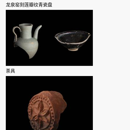
龙泉窑刻莲瓣纹青瓷盘
茶具