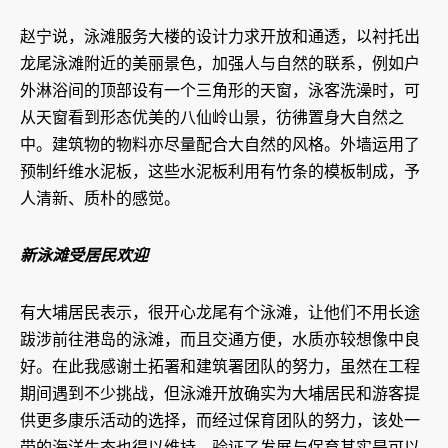
赵宁说，泳滩服务大楼的设计力求开放和通透，以衬托出
龙尾泳滩附近的美丽景色，加强人与自然的联系，例如户
外淋浴间的顶部设有一个三角形的天窗，泳客洗澡时，可
从天窗看到形态优美的八仙岭山景，彷彿置身大自然之
中。建筑物的物料亦尽量配合大自然的风格。外墙运用了
预制纤维水泥板，这些水泥板利用有竹条的模板制成，予
人清新、质朴的感觉。
新泳滩受居民欢迎
有大埔居民表示，很开心龙尾有个泳滩，让他们不用长途
跋涉前往港岛的泳滩，而且交通方便，水质亦较想像中良
好。在此我感谢土拓署和建筑署团队的努力，虽然在工程
期间遇到不少挑战，但泳滩开放确实为大埔居民和游客提
供更多康乐活动的选择，而经过保育团队的努力，该处一
带的海洋生态也得以维持，验证了发展与保育其实是可以