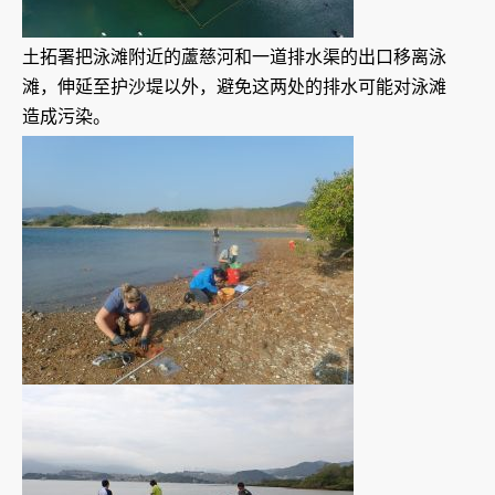
土拓署把泳滩附近的蘆慈河和一道排水渠的出口移离泳
滩，伸延至护沙堤以外，避免这两处的排水可能对泳滩
造成污染。