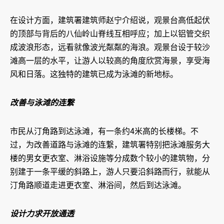
在设计方面，建筑署建筑师赵宁介绍说，观景台高低起伏
的顶部与背后的八仙岭山脊线互相呼应；加上以铝管交织
成波浪形态，远看就像波光粼粼的海浪。观景台设于较沙
滩高一层的水平，让游人以较高的角度欣赏海景，享受海
风和日落。这独特的建筑已成为泳滩的新地标。
改善与泳滩的连繋
市民从汀角路到达泳滩，有一条约4米高的长楼梯。不
过，为改善道路与泳滩的连繋，建筑署特别把泳滩服务大
楼的男女更衣室、淋浴设施等分成数个较小的建筑物，分
别建于一条平缓的斜路上，游人只要沿斜路而行，就能从
汀角路顺道走进更衣室、淋浴间，然后到达泳滩。
设计力求开放通透