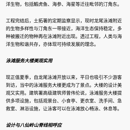
洋生物，包括鰕虎鱼、海参、海星等迁往毗邻的汀角东。
工程完结后，土拓署的定期监察显示，现时龙尾泳滩附近
的生物多样性与汀角东一带接近，海洋生态保持稳定，多
种被搬迁的物种再在泳滩附近出现。透过工程，人类与海
洋生物和谐共存，亦体现可持续发展的理念。
泳滩服务大楼美观实用
现正值夏季，自龙尾泳滩开放以来，平日也吸引不少游客
到访，当中的泳滩服务大楼更成为了景点。大楼的设计美
观又实用。建筑署高级建筑师曾伟伦说，泳滩服务大楼提
供多项设施，包括观景台、小食亭、更衣室、洗手间、急
救室、淋浴设施，让泳客可以在泳滩放心畅泳、休息等。
设计与八仙岭山脊线相呼应