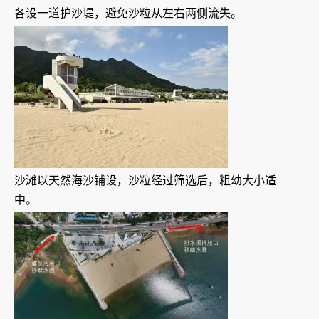
各设一道护沙堤，避免沙粒从左右两侧流失。
沙滩以天然海沙铺设，沙粒经过筛选后，粗幼大小适
中。