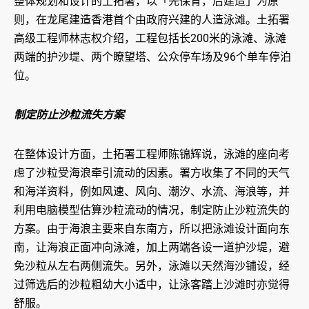
整体规划和设计的土拓署，以「先保育，后建造」为原
则，在龙尾建造香港首个由政府兴建的人造泳滩。土拓署
高级工程师林志权介绍，工程包括长200米的泳滩、泳滩
两端的护沙堤、两个瞭望塔、公众停车场及96个单车停泊
位。
制定防止沙粒流失方案
在整体设计方面，土拓署工程师陈锦辉说，泳滩的座向考
虑了沙粒受海浪牵引流动的因素。署方收集了不同的天气
和海洋资料，例如风速、风向、潮汐、水流、海浪等，并
利用电脑模型估算沙粒流动的情况，制定防止沙粒流失的
方案。由于海浪主要来自东南方，所以把泳滩设计面向东
南，让海浪正面冲向泳滩，加上两端各设一道护沙堤，避
免沙粒从左右两侧流失。另外，泳滩以天然海沙铺设，经
过筛选后的沙粒粗幼大小适中，让泳客踏上沙滩时亦觉得
舒服。