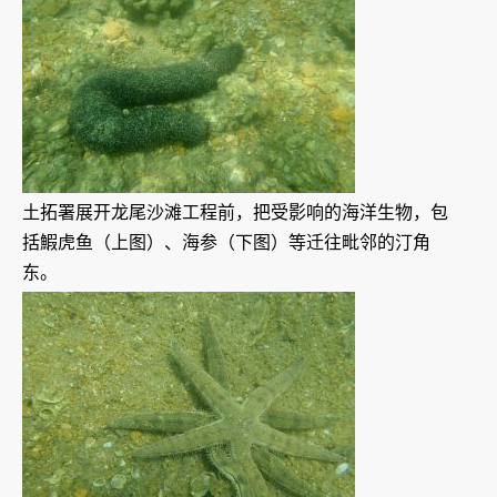
土拓署展开龙尾沙滩工程前，把受影响的海洋生物，包
括鰕虎鱼（上图）、海参（下图）等迁往毗邻的汀角
东。