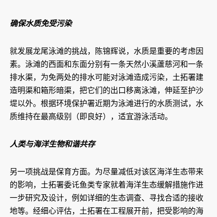
确保水质免受污染
就发展龙尾泳滩的挑战，陈锦辉说，水质是重要的考虑因
素。泳滩的西面和东面分别有一条天然小溪蘆慈河和一条
排水渠，为免两处的排水可能对泳滩造成污染，土拓署建
造明渠和箱形暗渠，把它们的出口移离泳滩，伸延至护沙
堤以外。根据环境保护署近期为泳滩进行的水质测试，水
质维持在最高级别（即良好），适宜游泳活动。
人类与海洋生物和谐共存
另一项挑战是保育方面。为尽量减低对该区海洋生态带来
的影响，土拓署委讬鱼类专家就着海洋生态缓解措施作进
一步研究及设计，例如详细的生态调查、寻找合适的接收
地等。经细心评估，土拓署在工程展开前，把受影响的海