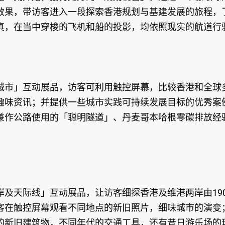
效果，带访客进入一段探索香港规划与基建发展的旅程，
真，在当中穿梭的飞机和船的投影，均依照现实的航道行
城市」互动展品，访客可利用触控屏幕，比较香港和全球
趣味资讯；并提供一些城市实践可持续发展目标的优秀案
兼作公路使用的「聪明隧道」、丹麦哥本哈根零碳排放经
及天际线」互动展品，让访客细探香港及维港两岸由190
客在触控屏幕观看不同地点的新旧照片，细味城市的演变
的新旧建筑物，不同年代的交通工具，还有昔日游乐场的