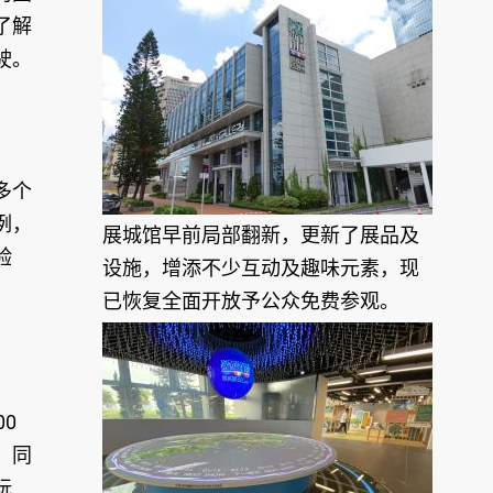
了解
驶。
多个
例，
展城馆早前局部翻新，更新了展品及
验
设施，增添不少互动及趣味元素，现
已恢复全面开放予公众免费参观。
0
；同
玩