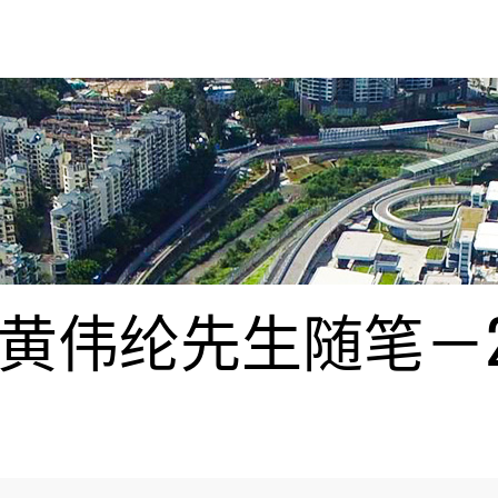
伟纶先生随笔－20