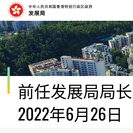
跳
至
内
容
开
始
前任发展局局长黄
2022年6月26日