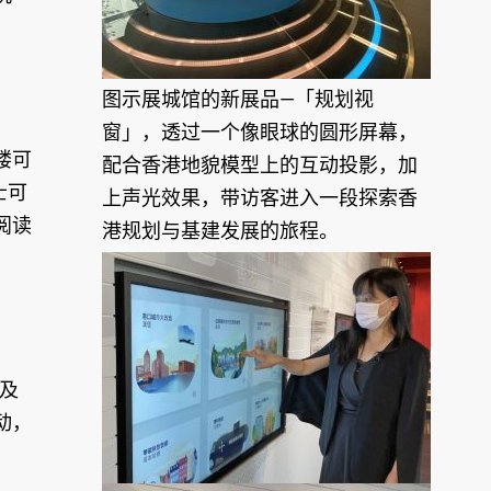
图示展城馆的新展品—「规划视
窗」，透过一个像眼球的圆形屏幕，
楼可
配合香港地貌模型上的互动投影，加
士可
上声光效果，带访客进入一段探索香
阅读
港规划与基建发展的旅程。
及
动，