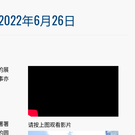
22年6月26日
的展
事亦
署署
请按上图观看影片
的圆