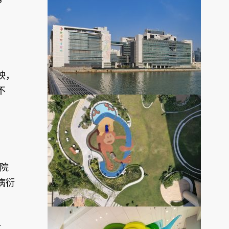
映，
不
院
病衍
筑