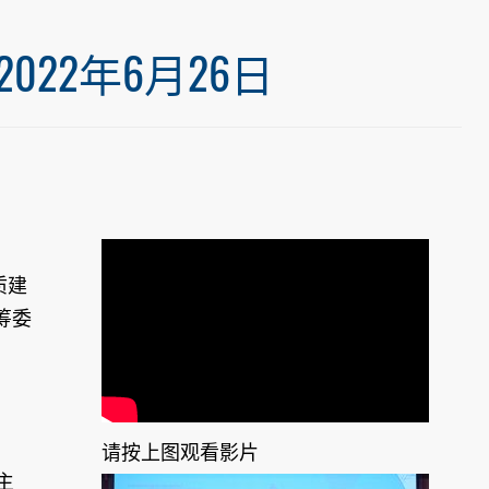
22年6月26日
质建
筹委
请按上图观看影片
主