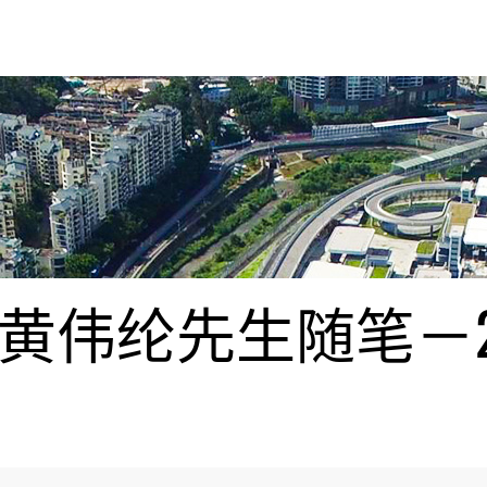
伟纶先生随笔－20