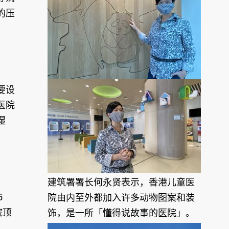
的压
要设
医院
湿
建筑署署长何永贤表示，香港儿童医
5
院由内至外都加入许多动物图案和装
院顶
饰，是一所「懂得说故事的医院」。
，