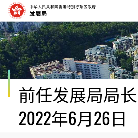
跳
至
内
容
开
始
前任发展局局长黄
2022年6月26日