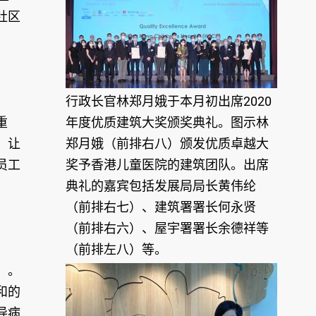
社区
行政长官林郑月娥于本月初出席2020
重
年度优质建筑大奖颁奖典礼。图示林
，让
郑月娥（前排右八）颁发优质卓越大
员工
奖予香港儿童医院的建筑团队。出席
典礼的嘉宾包括发展局局长黄伟纶
（前排右七）、建筑署署长何永贤
（前排右六）、屋宇署署长余德祥等
（前排左八）等。
」。
和的
导病