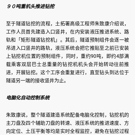
９０吨重机头推进钻挖
至于隧道钻挖的流程，土拓署高级工程师朱致康介绍说，
工作人员首先建造入口竖井，在内安装液压推进系统、路
轨和「矩形隧道钻挖机」。其后，隧道预制组件会逐一被
吊进入口竖井的路轨，液压系统会把它推贴至之前已安装
上钻挖机位置的预制组件，同时，重约90吨，即约4部满
载乘客双层巴士总重量的钻挖机机头会开始转动往前推
进，开展钻挖。这个工序会重复进行，直至钻头到达位于
隧道另一端的接收竖井为止。
电脑化自动控制系统
朱致康说，整个隧道建造系统配备电脑化控制，钻挖机的
主刀盘及四个辅助刀盘的转速、液压系统的推进速度、方
向定位、土压平衡等均是实时全程监控，避免在钻挖过程