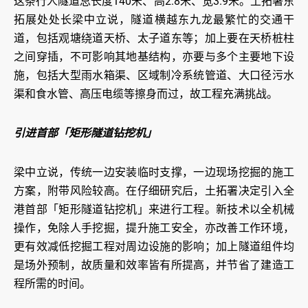
这条行人隧道总长度140米、高2.8米、宽3.9米。土拓署东
拓展处处长梁中立说，隧道横越东九龙最繁忙的交通干
道，包括观塘绕道天桥、太子道东等；加上要在天桥桩柱
之间穿插，不可影响其地基结构，亦要与多个主要地下设
施，包括大型雨水箱渠、区域制冷系统管道、大口径污水
渠和食水管、高压电缆等擦身而过，故工程充满挑战。
引进首部「矩形隧道钻挖机」
梁中立说，传统一边安装临时支撑，一边现场挖掘的施工
方案，附带风险较高。在仔细研究后，土拓署决定引入全
港首部「矩形隧道钻挖机」来进行工程。新技术以全机械
操作，免除人手挖掘，提升施工安全，亦改善工作环境，
更有效减低挖掘工程对周边设施的影响；加上隧道组件均
是场外预制，故质量和效率皆有所提高，并节省了建造工
程所需的时间。