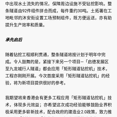
中出现水土流失的情况，保障周边设施不受钻挖影响。整
条隧道由92件组件拼合而成，每件重约30吨。土拓署在工
地毗邻的沐安街设置工场预制组件，既方便运送，亦有助
提升生产效率和质量。
承先启后
随着钻挖工程顺利贯通，整条隧道将按计划于明年中完
成。令人鼓舞的是，紧接下来另一个项目—「启德发展区
至九龙城行人隧道」都会应用「矩形隧道钻挖机」技术，
工程亦刚刚开展。今次首度采用「矩形隧道钻挖机」的经
验，将为新项目提供很好的参考。
我期望将来香港会有更多工程应用「矩形隧道钻挖机」技
术，体现多元效益；亦希望这次成功经验能够鼓励业界积
极采用更多崭新技术，配合政府的建造业2.0政策，致力推