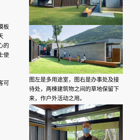
模板
天
心的
士使
图左是多用途室，图右是办事处及接
客可
待处，两楝建筑物之间的草地保留下
来，作户外活动之用。