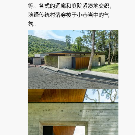
等。各式的迴廊和庭院紧凑地交织，
演绎传统村落穿梭于小巷当中的气
氛。