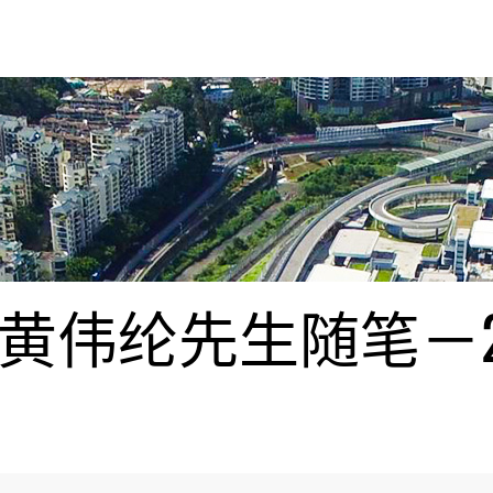
伟纶先生随笔－20