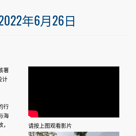
22年6月26日
该署
设计
的行
与海
放，
请按上图观看影片