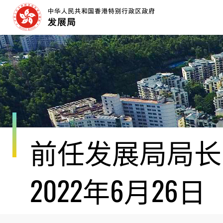
跳
至
内
容
开
始
前任发展局局长黄
2022年6月26日