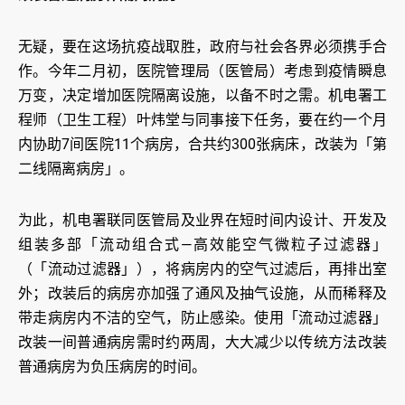
无疑，要在这场抗疫战取胜，政府与社会各界必须携手合
作。今年二月初，医院管理局（医管局）考虑到疫情瞬息
万变，决定增加医院隔离设施，以备不时之需。机电署工
程师（卫生工程）叶炜堂与同事接下任务，要在约一个月
内协助7间医院11个病房，合共约300张病床，改装为「第
二线隔离病房」。
为此，机电署联同医管局及业界在短时间内设计、开发及
组装多部「流动组合式—高效能空气微粒子过滤器」
（「流动过滤器」），将病房内的空气过滤后，再排出室
外；改装后的病房亦加强了通风及抽气设施，从而稀释及
带走病房内不洁的空气，防止感染。使用「流动过滤器」
改装一间普通病房需时约两周，大大减少以传统方法改装
普通病房为负压病房的时间。