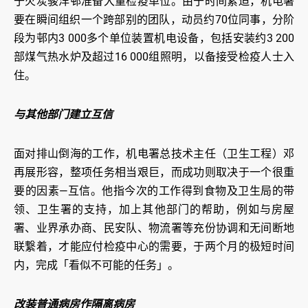
于火炭骏洋邨准备大量检疫单位。由于时间紧迫，机电署
要在瞬间组织一个跨部别的团队，动员约70位同事，分阶
段为邨内3 000多个单位装置机电设备，包括安装约3 200
部煤气热水炉及超过16 000组照明，以备接受检疫人士入
住。
与其他部门建立互信
面对排山倒海的工作，机电署总技术主任（卫生工程）邓
再展形容，整项任务相当艰巨，而成功则取决于一个很重
要的因素—互信。他指今次的工作得到食物及卫生局的带
领、卫生署的支持，加上其他部门的帮助，例如与房屋
署、业界承办商、民安队、物流署等充份协调和无间断地
联繋着，才能应付检疫中心的需要，于两个月的极短时间
内，完成「看似不可能的任务」。
改装普通病房作隔离病房