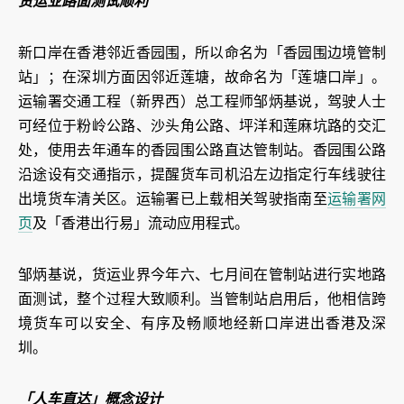
货运业路面测试顺利
新口岸在香港邻近香园围，所以命名为「香园围边境管制
站」；在深圳方面因邻近莲塘，故命名为「莲塘口岸」。
运输署交通工程（新界西）总工程师邹炳基说，驾驶人士
可经位于粉岭公路、沙头角公路、坪洋和莲麻坑路的交汇
处，使用去年通车的香园围公路直达管制站。香园围公路
沿途设有交通指示，提醒货车司机沿左边指定行车线驶往
出境货车清关区。运输署已上载相关驾驶指南至
运输署网
页
及「香港出行易」流动应用程式。
邹炳基说，货运业界今年六、七月间在管制站进行实地路
面测试，整个过程大致顺利。当管制站启用后，他相信跨
境货车可以安全、有序及畅顺地经新口岸进出香港及深
圳。
「人车直达」概念设计