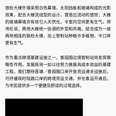
旅检大楼外墙采用白色幕墙，太阳挡板和玻璃构成的光影
效果，配合大楼流线型的设计，营造岀流动的感觉；大楼
的玻璃幕墙亦有效引入天然光，令室内空间更有生气。郑
伟伦说，两地大楼统一协调的外型和风格，结合成为一座
两地相连的联检大楼，加上管制站种植许多植物，令口岸
更有生气。
作为重点跨境基建设施之一，香园围边境管制站将发挥策
略性作用。发展局将一如以往努力推展具成本效益的基建
工程。我们期待莲塘／香园围口岸开放货运通关设施后，
可纾缓现时陆路口岸的跨境货运交通，并在客运开通后，
为市民提供多一个便捷及舒适的过境选择。