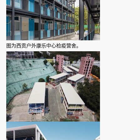
图为西贡户外康乐中心检疫营舍。