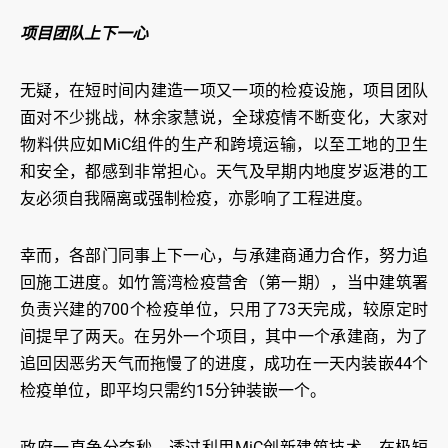
项目团队上下一心
无疑，在短时间内建造一项又一项的检疫设施，项目团队
面对不少挑战，林余家慧说，全球疫情不断变化，大家对
物料供应如MiC组件的生产和跨境运输，以至工地的卫生
和安全，都感到非常担心。天气及早期内地度岁返港的工
友必须自我隔离或强制检疫，亦影响了工程进度。
幸而，各部门同事上下一心，与承建商通力合作，努力追
回施工进度。如竹篙湾检疫营舍（第一期），当中建筑署
负责兴建的700个检疫单位，只用了73天完成，较原定时
间提早了两天。在另外一个项目，其中一个承建商，为了
追回因恶劣天气而拖慢了的进度，成功在一天内装嵌44个
检疫单位，即平均只需约15分钟装嵌一个。
政府一直争分夺秒，透过利用MiC创新建筑技术，在极短