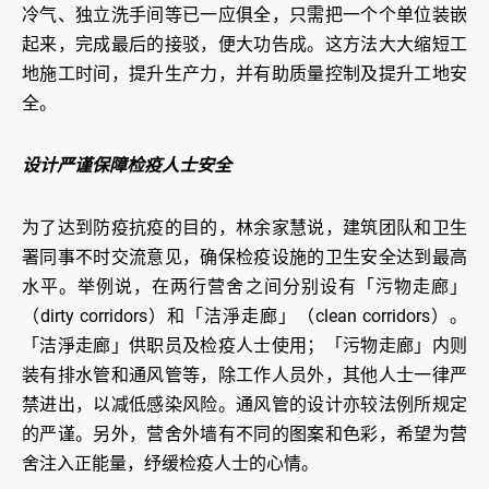
冷气、独立洗手间等已一应俱全，只需把一个个单位装嵌
起来，完成最后的接驳，便大功告成。这方法大大缩短工
地施工时间，提升生产力，并有助质量控制及提升工地安
全。
设计严谨保障检疫人士安全
为了达到防疫抗疫的目的，林余家慧说，建筑团队和卫生
署同事不时交流意见，确保检疫设施的卫生安全达到最高
水平。举例说，在两行营舍之间分别设有「污物走廊」
（dirty corridors）和「洁淨走廊」（clean corridors）。
「洁淨走廊」供职员及检疫人士使用；「污物走廊」内则
装有排水管和通风管等，除工作人员外，其他人士一律严
禁进出，以减低感染风险。通风管的设计亦较法例所规定
的严谨。另外，营舍外墙有不同的图案和色彩，希望为营
舍注入正能量，纾缓检疫人士的心情。