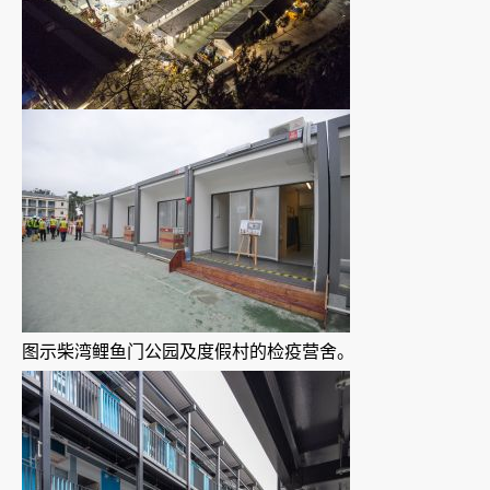
图示柴湾鲤鱼门公园及度假村的检疫营舍。