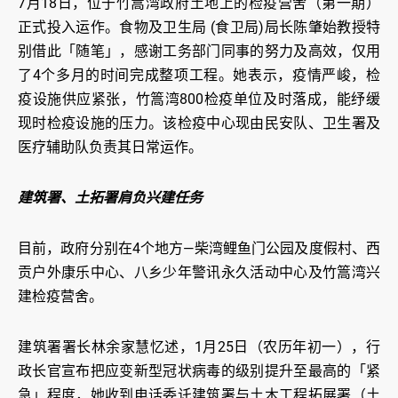
7月18日，位于竹篙湾政府土地上的检疫营舍（第一期）
正式投入运作。食物及卫生局 (食卫局)局长陈肇始教授特
别借此「随笔」，感谢工务部门同事的努力及高效，仅用
了4个多月的时间完成整项工程。她表示，疫情严峻，检
疫设施供应紧张，竹篙湾800检疫单位及时落成，能纾缓
现时检疫设施的压力。该检疫中心现由民安队、卫生署及
医疗辅助队负责其日常运作。
建筑署、土拓署肩负兴建任务
目前，政府分别在4个地方—柴湾鲤鱼门公园及度假村、西
贡户外康乐中心、八乡少年警讯永久活动中心及竹篙湾兴
建检疫营舍。
建筑署署长林余家慧忆述，1月25日（农历年初一），行
政长官宣布把应变新型冠状病毒的级别提升至最高的「紧
急」程度，她收到电话委讬建筑署与土木工程拓展署（土