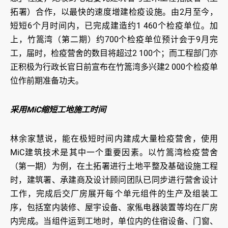
拓署）合作，以最快的速度增建检疫设施。由2月至今，
短短6个月时间内，已完成建造约1 460个检疫单位。加
上，竹篙湾（第二期）约700个检疫单位预计会于9月完
工，届时，检疫营舍的数目将超过2 100个；而工程部门亦
正积极为行政长官日前宣布在竹篙湾多兴建2 000个检疫单
位作前期准备功夫。
采用MiC缩短工地施工时间
林余家慧说，能在极短时间内建成大量检疫营舍，使用
MiC建筑技术是其中一个重要因素。以竹篙湾检疫营舍
（第一期）为例，在土拓署进行土地平整及基础设施工程
时，建筑署、承建商及设计顾问团队已同步进行营舍设计
工作，完成后交厂房展开每个单元组件的生产及组装工
序，包括室内装修、屋宇设备、家俬电器装置等均在厂房
内完成。当组件运到工地时，单位内的住宿设备、门窗、