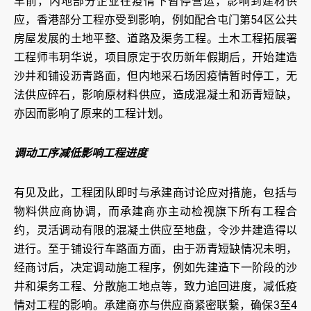
早前，内地部分企业在疫情下暂停营运，影响到建材供
应，香港部分工程亦受到影响，例如配合屯门第54区公共
房屋发展的土地平整、道路及渠务工程。土木工程拓展署
工程师韦玥华说，项目原定于农历新年假期后，开始建造
沙井和铺设沥青路面，但内地采石场因疫情暂时停工，无
法供应碎石，影响原材料供应，造成混凝土和沥青短缺，
亦因而影响了原来的工程计划。
调动工序减低影响工程进度
有见及此，工程团队即时与承建商讨论应对措施，包括与
物料供应商协调，而承建商亦主动检视旗下所有工程合
约，灵活调动有限的混凝土供应至地盘，令沙井建造得以
进行。至于铺设行车路面方面，由于沥青短缺情况未明，
经商讨后，决定调动施工程序，例如先建造下一阶段的沙
井和渠务工程、分散施工地点等，致力追回进度，减低疫
情对工程的影响。承建商亦与供应商紧密联繋，确保3至4