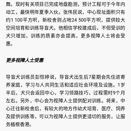
舞。现时有关项目已完成地盘勘测，预计工程可于今年内
动工，最快明年夏季入伙。张伟民说，中心现址面积只有
约1 100平方呎，新校舍则占地24 500平方呎，提供较大
空间培育和训练导盲犬。他相信学校建成后，不但受训的
犬只增加，训练的质素亦会提高，更多视障人士将会受
惠。
更多视障人士受惠
导盲犬训练员彭恺婷说，导盲犬出生后7星期会先住进寄
养家庭，学习与人共同生活和适应社会环境及设施。1岁
半后，犬只会返回中心，学习领路技巧，过程需时9个月
左右。另外，中心会为视障人士提供配对训练。将来，中
心迁往新校舍后，有较大的地方作幼犬培育、医疗、饲养
及提供训练等，可以为视障人士提供更适切的服务，让服
务植根香港。