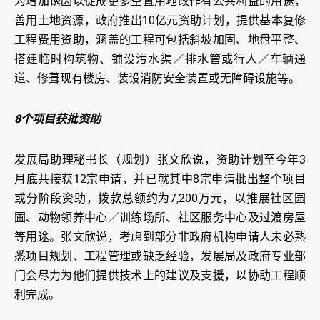
为增加诱因以促成更多空置用地改作有公共利益的用途，
善用土地资源，政府推出10亿元资助计划，提供基本复修
工程费用资助，涵盖的工程可包括斜坡加固、地盘平整、
搭建临时构筑物、铺设污水渠／排水管或行人／车辆通
道、修葺现有楼房、装设消防安全装置或无障碍设施等。
8个项目获批资助
发展局助理秘书长（规划）张文欣说，资助计划至今年3
月底共接获12宗申请，并已就其中8宗申请批出整个项目
或分阶段资助，拨款总额约为7,200万元，以推展社区园
圃、动物领养中心／训练场所、社区服务中心及过渡房屋
等用途。张文欣说，考虑到部分非政府机构申请人未必熟
悉项目规划、工程管理或缺乏经验，发展局及政府专业部
门会尽力为他们提供技术上的建议及支援，以协助工程顺
利完成。