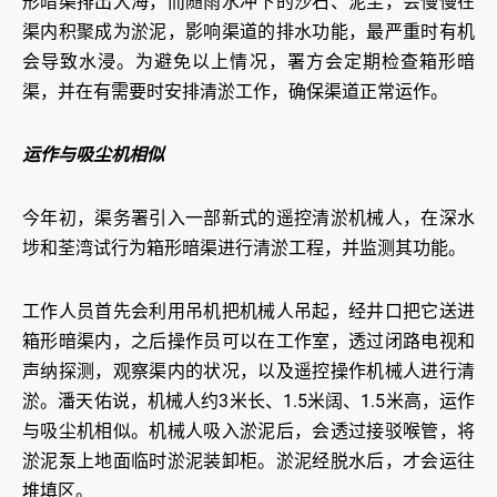
形暗渠排出大海，而随雨水冲下的沙石、泥尘，会慢慢在
渠内积聚成为淤泥，影响渠道的排水功能，最严重时有机
会导致水浸。为避免以上情况，署方会定期检查箱形暗
渠，并在有需要时安排清淤工作，确保渠道正常运作。
运作与吸尘机相似
今年初，渠务署引入一部新式的遥控清淤机械人，在深水
埗和荃湾试行为箱形暗渠进行清淤工程，并监测其功能。
工作人员首先会利用吊机把机械人吊起，经井口把它送进
箱形暗渠内，之后操作员可以在工作室，透过闭路电视和
声纳探测，观察渠内的状况，以及遥控操作机械人进行清
淤。潘天佑说，机械人约3米长、1.5米阔、1.5米高，运作
与吸尘机相似。机械人吸入淤泥后，会透过接驳喉管，将
淤泥泵上地面临时淤泥装卸柜。淤泥经脱水后，才会运往
堆填区。