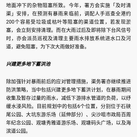
地面冲下的杂物阻塞所致。今年，署方会实施「及时清
渠」安排，在预测有暴雨来临前，调配人手巡查全港约
200个容易受垃圾或枯叶等阻塞的渠道位置，若发现淤
塞，会立刻安排清理。而在大雨过后及即将除下台风信号
时，亦会派员巡视及清理主要雨水排放系统进水口及河
道，避免阻塞，为下次大雨做好准备。
兴建更多地下蓄洪池
除加强针对暴雨前后的应对管理措施，渠务署亦继续推进
防洪策略，当中包括兴建更多地下蓄洪计划，在暴雨期间
收集及暂存过量的雨水，减低下游排水管道的负荷，以纾
缓水浸风险。目前规划中的包括6个位置，分别位于石硖
尾公园、大坑东游乐场（延伸部分）、尖沙咀市政局百周
年纪念公园、观塘秀雅道游乐场、观塘码头广场，以及海
滨道公园。