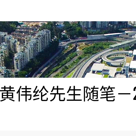
伟纶先生随笔－20