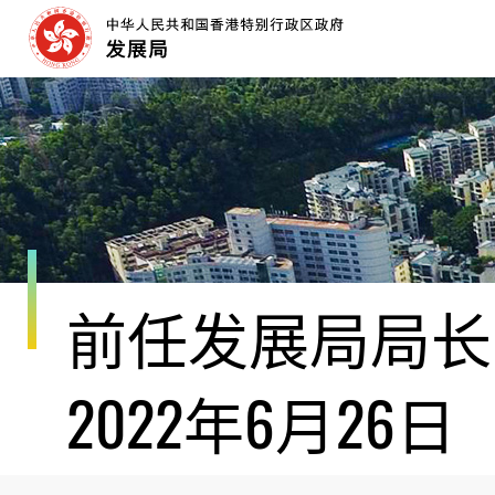
跳
至
内
容
开
始
前任发展局局长黄
2022年6月26日