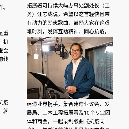
拓展署可持续大屿办事处副处长（工
作。
务）汪志成说，希望以这首轻快且带
有动力的励志歌曲，鼓励大家在这艰
难时刻，发挥互助精神，同心抗疫。
是重
有机
港会
前线
抗疫
建造业界携手，集合建造业议会、发
，就
展局、土木工程拓展署及10个专业团
体和商会，一起录制歌曲《抗疫同