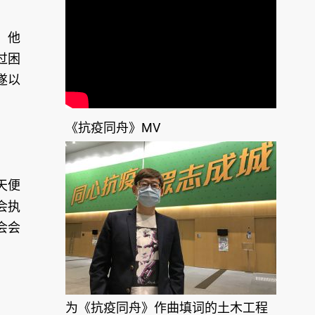
，他
过困
遂以
《抗疫同舟》MV
天便
会执
会会
为《抗疫同舟》作曲填词的土木工程