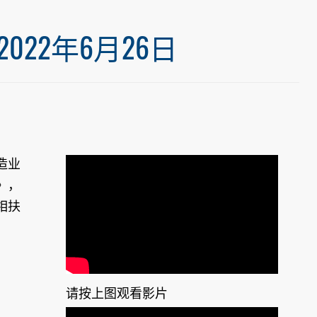
22年6月26日
造业
》，
相扶
请按上图观看影片