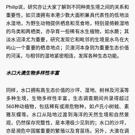
Philip说，研究亦让大家了解到不同种类生境之间的关系和
重要性，如贝澳拥有本港少数大面积兼具代表性的低地淡
水湿地，为野生动物提供栖息和觅食地，特别是倚赖湿地
的鸟类和两栖类，亦孕育一些稀有水生植物，如水蕨；其
淡水沼泽尤为重要，研究发现它和毗邻的生境是水鸟在大
屿山一个重要的栖息地点；贝澳河本身则为重要生态价值
的河溪，与相邻的湿地紧密相连，发挥各种生态功能。
水口大澳生物多样性丰富
同样，水口拥有高生态价值的沙坪、湿地、树林及河溪等
多种生境，生物多样性丰富，生态调查期间共录得超过
560种动植物，包括稀有或濒危物种，如卢氏小树蛙、素
雅灰蝶等。水口从陆地过渡到海洋的天然生境和自然景
观，仍然保存完整性，是本港极少见到的；水口的沙坪，
亦是濒危中国鲎重要的繁殖以及育苗场。另外，大澳在调