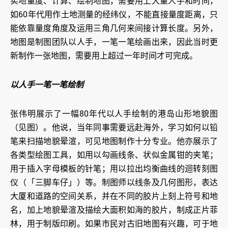
实地量度、计算、绘制地图，需要用上大量人手和时间，
如60年代用作土地测量的经纬仪，不能直接量度距离，只
能依靠量度角度及运用三角几何来间接计算长度。另外，
地图是制图团队以人手，一笔一笔绘画出来，因此当时更
新制作一张地图，需要用上超过一年时间才可完成。
以人手一笔一笔绘制
张伟明展示了一幅80年代以人手绘制的港岛山形地貌图
（见图）。他说，当年同事需要远赴海外，学习如何以铅
笔来扫描地貌晕渲，可见地图制作十分专业。他亦展示了
各类型绘图工具，如用以勾画线条、状似金属钳的夹笔；
用于插入字母模板的针笔；用以拉出均衡曲线的迴转刻图
仪（「三脚车仔」）等。制图师以线条及几何图形，表达
大厦和道路的空间关系，并在不同的胶片上刻上符号和地
名，加上地貌晕渲及描绘大面积如海的胶片，制成正片菲
林，用于制版印刷。如果市民对古旧地图有兴趣，可于地