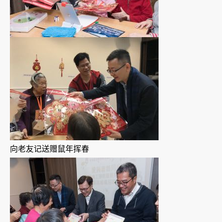
向老友记送赠鼠年挥春