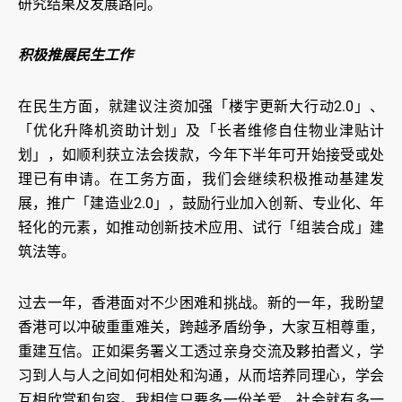
研究结果及发展路向。
积极推展民生工作
在民生方面，就建议注资加强「楼宇更新大行动2.0」、
「优化升降机资助计划」及「长者维修自住物业津贴计
划」，如顺利获立法会拨款，今年下半年可开始接受或处
理已有申请。在工务方面，我们会继续积极推动基建发
展，推广「建造业2.0」，鼓励行业加入创新、专业化、年
轻化的元素，如推动创新技术应用、试行「组装合成」建
筑法等。
过去一年，香港面对不少困难和挑战。新的一年，我盼望
香港可以冲破重重难关，跨越矛盾纷争，大家互相尊重，
重建互信。正如渠务署义工透过亲身交流及夥拍耆义，学
习到人与人之间如何相处和沟通，从而培养同理心，学会
互相欣赏和包容。我相信只要多一份关爱，社会就有多一