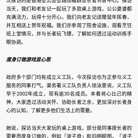
次探访的是香港圣公会圣路加福群会长者邻舍中心。探访
当天，我们和老友记一起玩了多款桌上游戏，公公婆婆都
充满活力，玩得十分开心。我们向老友记送赠鼠年挥春，
并互相送上贺年祝福。我们亦参观了院舍设施，观看烹饪
班上堂情况，并与长者玩飞镖，了解如何透过运动训练手
眼协调。
度身订做游戏显心思
政府多个部门均有成立义工队，今次探访也为正参与义工
服务的同事打气。渠务署义工队负责人徐泳雯说，义工队
早于2002年成立，现有逾30名成员。本着将心比己的精
神，大家透过活动关怀、协助长者之余，更加深对长者身
心的认知，了解更多他们生活上的需要。
她说，探访当天大家玩的桌上游戏，部分是同事按长者的
需要而度身订做的，例如「波子盘」和旧相砌图。「波子