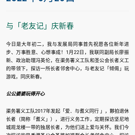
与「老友记」庆新春
今日是大年初二，我与发展局同事首先祝愿各位新年进
步、万事胜意、心想事成！1月22日，我联同副局长廖振
新、政治助理冯英伦，在渠务署义工队和圣公会长者义工
的带领下，探访一所长者邻舍中心，与老友记「倾偈」玩
游戏，同庆新春。
公公婆婆玩得开心
渠务署义工队2017年发起「爱．与耆义同行 」，夥拍退休
长者（简称「耆义」），进行义务工作，定期探访坚尼地
城观龙楼一带的独居长者，为他们送上爱与关怀。我们今