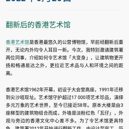
翻新后的香港艺术馆
香港艺术馆
是香港最悠久的公营博物馆，早前经翻新后重
开，无论内外均令人耳目一新。今次，我特别邀请建筑署
两位同事，介绍如何令艺术馆「大变身」，让建筑物更开
扬和畅通易达之外，更拉近艺术品与人和环境之间的距
离。
香港艺术馆1962年开幕，初设于大会堂高座，1991年迁移
到尖沙咀现址。艺术馆守护超过
17 000
项艺术珍品，演绎
多元万象的艺术世界，至今已接近58年。原本大楼是由3
座梯型的建筑物组合而成，外墙是淡粉红色「瓦仔」，外
观与旁边的香港文化中心差不多。为了令艺术馆更具特
色，建筑署2012年开始进行翻新工作，由设计至完工，历