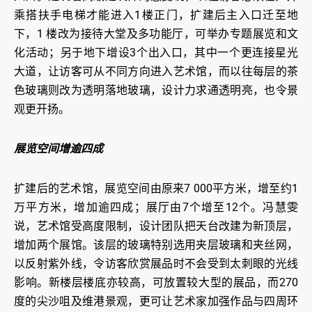
乘搭扶手电梯才能进入1楼正门，扩建后主入口迁至地
下，1 楼改为接待大堂及多功能厅，可举办专题展览和文
化活动；另于地下增设3个出入口，其中一个更连接星光
大道，让访客可从不同方向进入艺术馆，而以往每层的茶
色玻璃则改为透明落地玻璃，设计力求通透明亮，也令景
观更开扬。
展览空间增逾四成
扩建后的艺术馆，展览空间由原来7 000平方米，增至约1
万平方米，增加逾四成；展厅由7个增至12个。冯慧雯
说，艺术馆受高度限制，设计团队把天台改建为新顶层，
增加两个展馆。该层的玻璃特别选用夹层玻璃和夹丝网，
以反射紫外线，令访客欣赏展品时不会受到太刺眼的光线
影响。新楼层楼底亦较高，可放置较大型的展品，而270
度的尖沙咀及维港景观，更可让艺术家加强作品与四周环