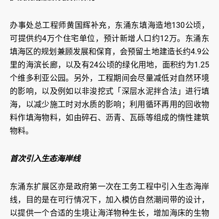
办事处总工程师黄国辉补充，东涌东填海造地130公顷，
可提供约4万个住宅单位，预计新增人口约12万。东涌东
填海区的规划兼顾发展和保育，会预留土地建造长约4.9公
里的海滨长廊，以及有24公顷的绿化用地，面积约为1.25
个维多利亚公园。另外，工程期间会尽量减低对自然环境
的影响，以及例如以非浚挖式「深层水泥拌合法」进行填
海，以减少施工时对水质的影响；利用循环再用的回收物
料作填海物料，如由碎石、沥青、瓦砾等组成的惰性建筑
物料。
首次引入生态海岸线
东涌东扩展区亦是政府第一次在工务工程中引入生态海岸
线，目的是在可行情况下，加入模仿自然潮间带的设计，
以提供一个合适的生境让海洋物种生长，增加海床的生物