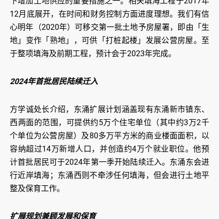
下增加土地供应的重要措施之一。相关填海工程于2017年
12月底展开，在时间和财务控制方面进度理想。我们有信
心明年（2020年）可移交第一批土地予房屋署，即由「生
地」变作「熟地」，可供「打桩起楼」发展公营房屋。至
于整项填海及前期工程，预计会于2023年完成。
2024年首批居民陆续迁入
方学诚处长介绍，东涌扩展计划涵盖现有东涌新市镇东、
西两面的范围，可提供约5万个住宅单位（其中约3万2千
个单位为公营房屋）及80多万平方米的商业楼面面积，以
容纳超过14万新增人口，并创造约4万个就业职位。他预
计首批居民可于2024年第一季开始陆续迁入。东涌东会进
行近岸填海；东涌西则不牵涉任何填海，但会进行土地平
整及保育工作。
扩展规划兼顾发展和保育