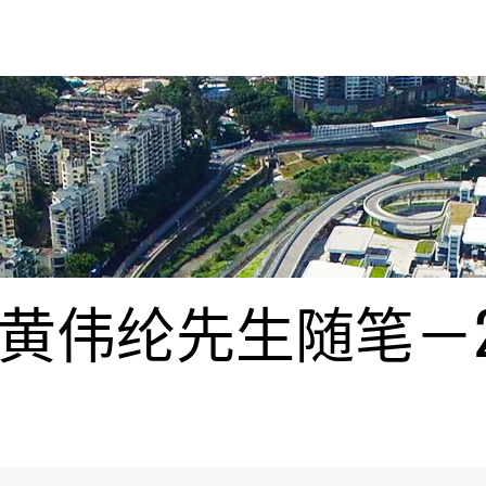
伟纶先生随笔－20