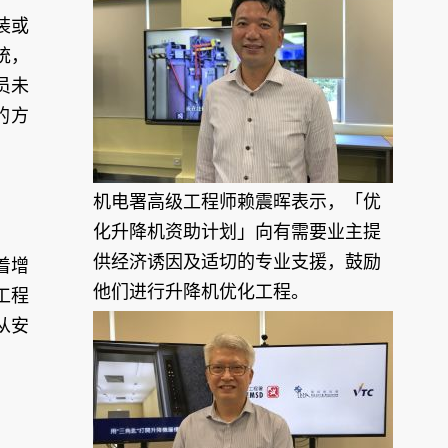
装或
统，
员未
的方
机电署高级工程师赖震晖表示，「优
化升降机资助计划」向有需要业主提
供经济诱因及适切的专业支援，鼓励
着增
他们进行升降机优化工程。
工程
从安