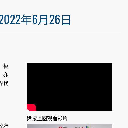
22年6月26日
，极
，亦
界代
请按上图观看影片
政府