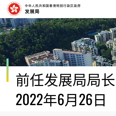
跳
至
内
容
开
始
前任发展局局长黄
2022年6月26日