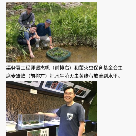
渠务署工程师谭杰帆（前排右）和萤火虫保育基金会主
席麦肇峰（前排左）把水生萤火虫黄缘萤放流到水里。