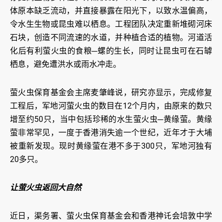
体原本缺乏流动，并直接暴露在阳光下，以致水温偏高，
令水生生物或昆虫难以栖息。工程团队决定重新堆砌河床
石块，创造不同流速的水道，并种植合适的植物。河道活
化后有利萤火虫的食粮─螺的生长，同时让昆虫可在石罅
栖息，避免遭洪水或雨水冲走。
萤火虫保育基金会主席麦肇峰说，研究亦显示，完成修复
工程后，军地河萤火虫的数目在12个月内，由原来的数只
增至约50只，当中包括珍稀的水生萤火虫─黄缘萤。黄缘
萤非常罕见，一度于香港消失逾一个世纪，近年才于大埔
被重新发现。现时黄缘萤在港不多于300只，军地河独有
20多只。
让萤火虫返回大自然
近日，渠务署、萤火虫保育基金会和香港神讬会培敦中学