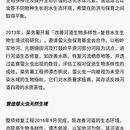
生物多样性及提升生态价值的活化水体元素，营造适合昆
虫等不同物种生长的水生态环境，希望在防洪与保育之间
取得平衡。
2013年，渠务署开展「改善河道生物多样性─复修水生生
物生境试验研究」，邀请萤火虫保育基金会合作，以粉岭
军地河、元朗锦田河及打鼓岭平原河部分河段为试点，进
行河道生态修复，如改善水质、恢复河流栖息地等，并透
过监察萤火虫出现的数目，评估工程对促进生物多样性的
成效。渠务署工程师谭杰帆说，萤火虫一向被视为未受污
染水域的生物指标，它们对水质要求极高，其存活反映河
道四周的水质甚佳。
营造萤火虫天然生境
整项修复工程2016年9月完成，既改善河道的生态环境，
亦提高生物多样性。谭杰帆说，以军地河为例，其河道水