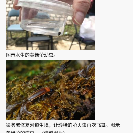
图示水生的黄缘萤幼虫。
渠务署修复河道生境，让珍稀的萤火虫再次飞舞。图示