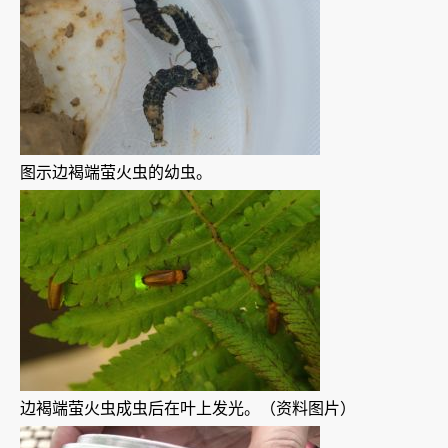
图示边褐端萤火虫的幼虫。
边褐端萤火虫成虫后在叶上发光。（资料图片）