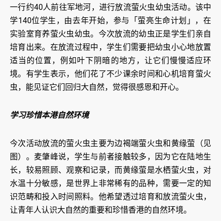
一行约40人前往军地河，进行放流萤火虫幼虫活动。该中
学140位学生，由去年开始，参与「萤亮生命计划」，在
实验室育养萤火虫幼虫。今次放流的幼虫正是学生们亲自
培育出来。在放流过程中，学生们需要把幼虫小心地放置
适当的位置，例如叶下阴暗的地方，让它们慢慢适应环
境。有学生表示，他们花了不少课余时间和心机培育萤火
虫，能见证它们回归大自然，觉得很感恩和开心。
学习珍惜本港自然环境
今次活动放流的萤火虫主要为边褐端萤火虫和黄缘萤（见
图）。麦肇峰说，学生与前者接触较多，因为它在陆地生
长，较易照顾、观察和记录，而黄缘萤是水栖萤火虫，对
水温十分敏感，是世界上非常稀有的品种，需要一定的知
识范畴和投入时间照料。他希望透过培育和放流萤火虫，
让青年人认识大自然的重要和珍惜香港的自然环境。