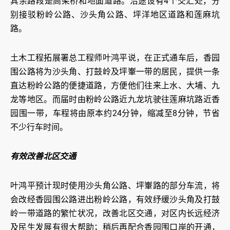
其余路段是高架桥和地面道路。沿途设有4个交汇处，分
别接驳粉岭公路、沙头角公路、坪洋地区道路和莲麻坑
路。
土木工程拓展署总工程师叶鸿平说，在正式通车后，香园
围公路将为沙头角、打鼓岭及坪輋一带的居民，提供一条
直达粉岭公路的便捷道路，方便他们往来上水、大埔、九
龙等地区。而届时由粉岭公路近九龙坑驶往莲麻坑路近香
园围一带，车程将由原本约24分钟，缩减至8分钟，节省
不少行车时间。
有效改善北区交通
叶鸿平预计现时使用沙头角公路、坪輋路的部分车流，将
会改经香园围公路进出粉岭公路，有效纾缓沙头角及打鼓
岭一带道路的繁忙状况，改善北区交通，对区内长远经济
及民生发展有很大帮助；稍后再配合香园围口岸的开通，