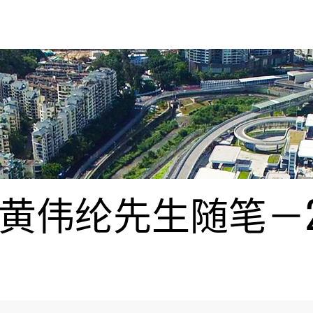
伟纶先生随笔－20