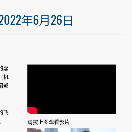
22年6月26日
的嘉
（机
绍部
的飞
。
请按上图观看影片