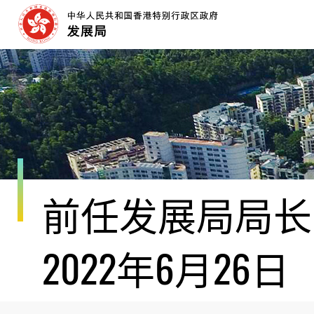
跳
至
内
容
开
始
前任发展局局长黄
2022年6月26日