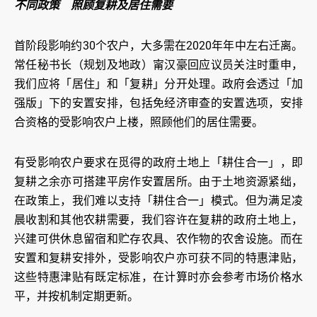
不同政策
照顾复耕及居住需要
首阶段影响约30个农户，大多需在2020年年中左右迁离。
常任秘书长（规划及地政）甯汉豪回应议员关注时重申，
我们应将「居住」和「复耕」分开处理。政府会透过「加
强版」下的安置安排，包括免经济审查的安置选项，安排
合资格的受影响农户上楼，照顾他们的居住需要。
有受影响农户要求在觅得的政府土地上「耕住合一」，即
复耕之余亦可搭建平房作安置居所。由于土地资源紧绌，
在政策上，我们难以支持「耕住合一」模式。但为满足凌
晨收割和其他农耕需要，我们容许在复耕的政府土地上，
兴建可供休息留宿和贮存农具、农作物的农舍设施。而在
安置和复耕安排外，受影响农户亦可获不同的特惠津贴，
这些特惠津贴有既定标准，在计算时亦会参考市场价格水
平，并按机制定期更新。