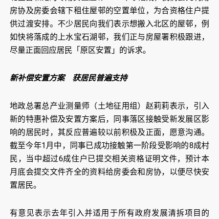
房协及房委会辖下租住屋邨的空置单位，为合资格住户提
供过渡安排。不少居民向我们表示想搬入北区的屋邨，例
如快将落成的上水宝石湖邨，我们正与房屋署积极跟进，
尽量正面回应居民「原区安置」的诉求。
新补偿安置方案
获居民普遍支持
地政总署总产业测量师（土地征用组）赵莉莉表示，引入
新的特惠补偿及安置方案后，同事落区接触受新发展区影
响的居民时，其反应普遍较以前积极及正面，愿意沟通。
截至今年1月中，同事已成功接触第一阶段受影响的8成村
民，当中超过6成住户已提交相关资格证明文件，预计本
月底会提交文件齐全的资料给房委会和房协，以便尽快安
置居民。
有意见表示去年引入并适用于所有政府发展清拆项目的