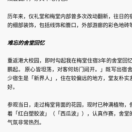
历年来，仪礼堂和梅堂内部曾多次改动翻新，往日的
的细部装饰，包括线饰和簷口，外部游廊的彩色地砖
难忘的舍堂回忆
重返港大校园，即时勾起我在梅堂住宿3年的舍堂回
鹏起。 原心皆坦荡，对客何妨门闼开。」既写出宿
少宿生是「新界人」，住在较偏远的地方，堂友朴实
好。
参观当日，走过梅堂背面的花园，现时已种满植物，
着「红白塑胶波」（「西瓜波」），认真作赛，舍堂
气氛非常热烈。