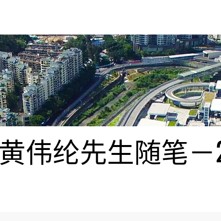
伟纶先生随笔－20