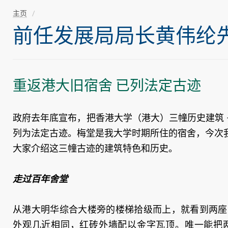
主页
前任发展局局长黄伟纶先生随
重返港大旧宿舍 已列法定古迹
政府去年底宣布，把香港大学（港大）三幢历史建筑 – 梅堂（
列为法定古迹。梅堂是我大学时期所住的宿舍，今次
大家介绍这三幢古迹的建筑特色和历史。
走过百年舍堂
从港大明华综合大楼旁的楼梯拾级而上，就看到两座
外观几近相同，红砖外墙配以金字瓦顶。唯一能把