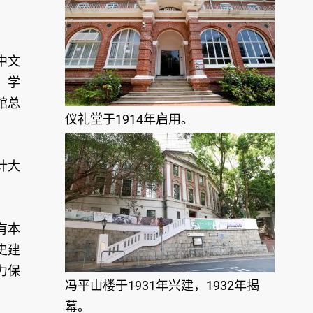
中文
、学
馆总
仪礼堂于1914年启用。
计大
有本
史建
力保
冯平山楼于1931年兴建，1932年揭
幕。