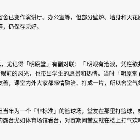
宿舍已变作演讲厅、办公室等，但部分壁炉、墙身和天花
等，仍保存完好。
忆，尤记得「明原堂」有副对联：「 明眼有沧浪，凭栏欲
舍眼前的风光，也带出学生的愿景和热情。当时「明原堂
友善，课堂内外大家都感情融洽、打成一片，所以舍堂气
但当年为一个「非标准」的篮球场，堂友在那里打篮球，
的露台尤如体育场馆看台，对赛期间堂友就在楼上打气欢