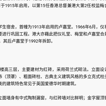
于1915年启用，以第15任香港总督兼港大第2任校监梅
宿舍，首幢为1913年启用的卢嘉堂。1966年6月，仪
要进行巩固工程。港大亦藉此把仪礼堂、梅堂和卢嘉堂合
，其后卢嘉堂于1992年拆卸。
楼高三层，主要建材为红砖，采用荷兰式砌法。立面设
饰（顶罩）、粗面砖柱、古典主义建筑风格的多立克式柱
美的建筑特色常见于英国爱德华时期建筑。
立面墙身有中式陶制漏窗，与红砖墙对比鲜明；金字屋顶