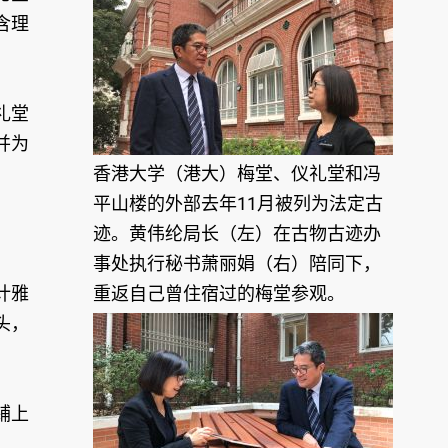
含理
礼堂
并为
香港大学（港大）梅堂、仪礼堂和冯
平山楼的外部去年11月被列为法定古
迹。黄伟纶局长（左）在古物古迹办
事处执行秘书萧丽娟（右）陪同下，
计雅
重返自己曾住宿过的梅堂参观。
头，
铺上