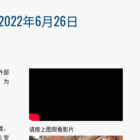
22年6月26日
外部
，为
着，
请按上图观看影片
礼堂