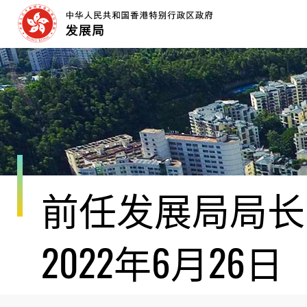
跳
至
内
容
开
始
前任发展局局长黄
2022年6月26日