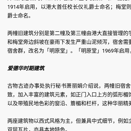
1914年启用，以港大首任校长仪礼爵士命名；梅堂则
爵士命名。
两幢旧建筑分别是第二幢及第三幢由港大直接管理的学生
和梅堂旁边斜坡在豪雨下发生严重山泥倾泻，宿舍需
宿舍群，改名为「明原堂」。「明原堂」1969年启用
爱德华时期建筑
古物古迹办事处执行秘书萧丽娟介绍说，两幢旧宿舍
致，加入丰富的建筑元素，如正门入口上方的弧形楣
以及带殖民地色彩的窗沿、簷楣和栏杆，这种华丽精
两座建筑物以西式风格为主，但兼具中式细节，例如
双层瓦片，亦具本地特色。