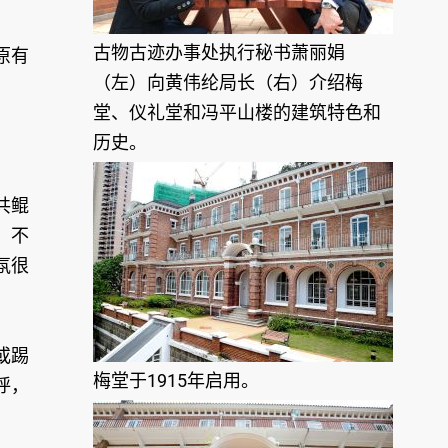
古物古迹办事处执行秘书萧丽娟
原有
（左）向黄伟纶局长（右）介绍梅
堂、仪礼堂和冯平山楼的建筑特色和
历史。
共鲲
」不
氛很
或踢
梅堂于1915年启用。
呼，