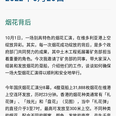
烟花背后
10月1日，一场别具特色的烟花汇演，在维多利亚港上空
绽放异彩。其实，每一次烟花成功绽放的背后，是多个政
府部门共同努力的成果，其中土木工程拓展署矿务部担当
着重要的角色。今次我邀请了矿务部的同事，带大家深入
组装和发放烟花的趸船，介绍他们的工作，谈谈如何确保
一场大型烟花汇演得以顺利和安全地举行。
今年国庆烟花汇演分8幕，4艘趸船上31,888枚烟花在维港
上空连环发放，历时23分钟。香港的烟花种类通常有「礼
花弹」、「烛光」和「盘花」（见图），当中「礼花弹」
的直径介乎3至7吋，最高可发放至300米上空。不同种类
的烟花，配合不同的图案、颜色、发放的高度，产生千变