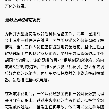
万化的效果。
趸船上操控烟花发放
为揭开大型烟花发放背后种种准备工作，同事一星期前，
登上其中一艘停泊在维港西面危险品锚区的烟花趸船了解
情况，当时工作人员正密锣紧鼓地安装烟花，整个过程由
矿务部同事在现场监察及审查。矿务部署理总爆炸品主任
胡国华介绍说，该艘趸船放置7个钢铁制造的沙箱，箱内
放满3至7吋的炮筒，工作人员会把「礼花弹」放入预先调
校好角度的炮筒内，再把用以操控发射的电线连接到接驳
器，最后接驳至中央电脑。
在发放烟花期间，一名烟花燃放主管和一名烟花燃放助理
会驻守在趸船上，透过中央电脑的内置程式，操控整个烟
花发放的过程。一旦发生任何事故，他们可以透过手掣随