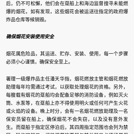
后，仍不可松懈，他们会在趸船上和海边监督搜寻未能燃
爆的烟花，如有发现，这些烟花会被运送往指定的政府爆
炸品仓库等候销毁。
确保烟花安装使用安全
烟花属危险品，其运送、贮存、安装、使用，每一个步骤
必须小心谨慎，确保安全至上。
署理一级爆炸品主任潘天华指，烟花燃放主管和烟花燃放
助理每年均需通过考试，以获取处理烟花的资格。另外，
每艘载有烟花的趸船均会配备足够的消防设备，例如灭火
筒、水泵等，在趸船上亦不得使用明火或任何可产生火花
或火焰的设备。晚上时分，会有一名烟花燃放助理及一名
保安员留在船上，确保烟花不会失窃，以及没有意外发
生。而趸船于指定区停泊后，其四周指定范围也会列为禁